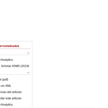
Personalizados
 Analytics
 Scholar H5M5 (
2019
)
l (pdf)
lo en XML
cias del artículo
tar este artículo
 Analytics