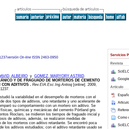
Servicios 
1237
versión On-line
ISSN
2463-0950
Revista
SciELO
AVID, ALBEIRO
y
GOMEZ, MARYORY ASTRID
.
Google
ÁNICO Y DE FRAGUADO DE MORTEROS DE CEMENTO
I CON ADITIVOS
.
Rev.EIA.Esc.Ing.Antioq
[online]. 2009,
Articulo
-1237.
Españo
estudió la variabilidad en el desempeño de morteros con el
 de dos tipos de aditivos, uno retardante y uno acelerante de
Articu
 comparó su comportamiento con un mortero sin aditivo. Se
 físicas, químicas y mecánicas del cemento Pórtland gris
Referen
entos Rioclaro, se midieron los tiempos de fraguado inicial y
Como ci
 dosis de aditivos, además, se realizaron medidas de
n de los morteros con aditivo retardante. Se encontró poca
SciELO
s de los aditivos estudiados; con el aditivo retardante usado se