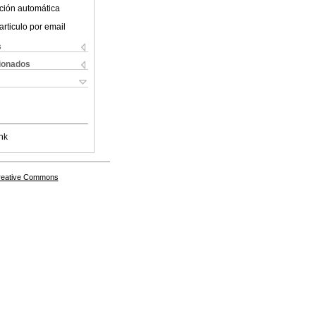
ción automática
articulo por email
s
cionados
nk
Creative Commons