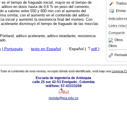
es el tiempo de fraguado inicial, mayor es el tiempo de
Traduc
el aditivo en dosis hasta de 0,6 % en peso del cemento,
Enviar 
do a valores entre 550 y 600 min con el aumento del
rma similar, con el aumento en el contenido del aditivo
Indicadore
cia inicial y aumentó la resistencia final del mortero. Con
o acelerante disminuyó el tiempo de fraguado de las mezclas
Links rela
Compartir
órtland; aditivo acelerante; aditivo retardante; resistencia
Otros
ado.
Otros
s
|
Portugués
·
texto en Español
·
Español (
pdf
)
Permali
Todo el contenido de esta revista, excepto dónde está identificado, está bajo una
Licencia 
Escuela de ingenieria de Antioquia
calle 25 sur 42-53 Envigado , Colombia
teléfono: 57-43333208
revista@eia.edu.co