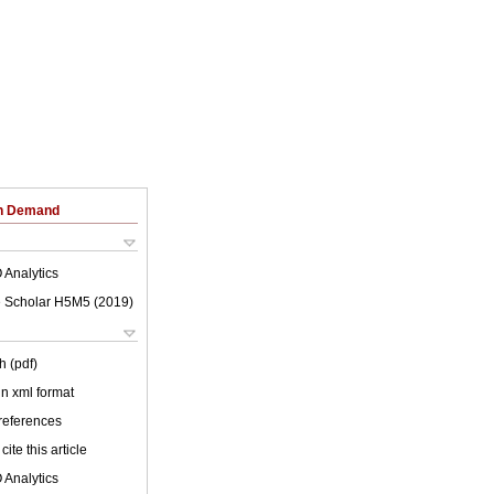
on Demand
 Analytics
 Scholar H5M5 (
2019
)
h (pdf)
 in xml format
 references
cite this article
 Analytics