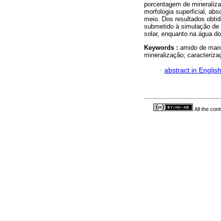
porcentagem de mineraliz
morfologia superficial, ab
meio. Dos resultados obti
submetido à simulação de a
solar, enquanto na água d
Keywords :
amido de mand
mineralização; caracteriz
·
abstract in Englis
All the con