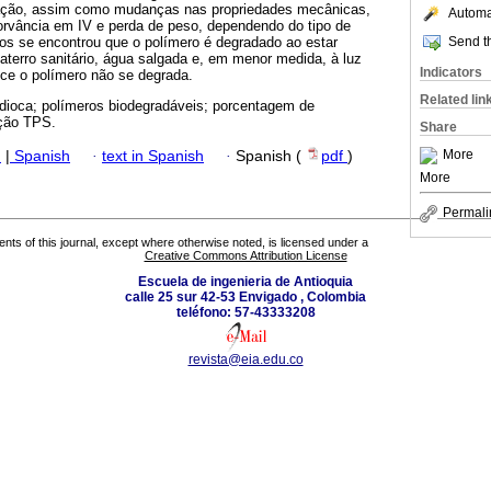
ação, assim como mudanças nas propriedades mecânicas,
Automat
sorvância em IV e perda de peso, dependendo do tipo de
Send th
dos se encontrou que o polímero é degradado ao estar
terro sanitário, água salgada e, em menor medida, à luz
Indicators
oce o polímero não se degrada.
Related lin
ioca; polímeros biodegradáveis; porcentagem de
ação TPS.
Share
More
h
|
Spanish
·
text in Spanish
·
Spanish (
pdf
)
More
Permali
tents of this journal, except where otherwise noted, is licensed under a
Creative Commons Attribution License
Escuela de ingenieria de Antioquia
calle 25 sur 42-53 Envigado , Colombia
teléfono: 57-43333208
revista@eia.edu.co