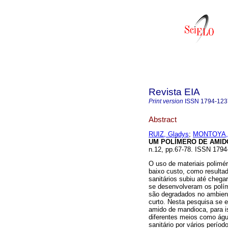
Revista EIA
Print version
ISSN
1794-123
Abstract
RUIZ, Gladys
;
MONTOYA, 
UM POLÍMERO DE AMID
n.12, pp.67-78. ISSN 1794
O uso de materiais polimé
baixo custo, como resultad
sanitários subiu até cheg
se desenvolveram os polí
são degradados no ambien
curto. Nesta pesquisa se 
amido de mandioca, para i
diferentes meios como águ
sanitário por vários perío