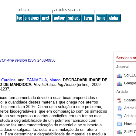
Services 
7
On-line version
ISSN
2463-0950
Journal
SciELO
Carolina
and
PANIAGUA, Marco
.
DEGRADABILIDADE DE
Google
O DE MANDIOCA
.
Rev.EIA.Esc.Ing.Antioq
[online]. 2009,
-1237.
Article
ricos tem aumentado devido a suas boas propriedades e
Spanis
o, a quantidade destes materiais que chega nos aterros
ar hoje em dia a 30 %. Como uma solução a este problema,
Article
meros biodegradáveis, que em comparação com os sintéticos
te ao ser expostos a certas condições em um tempo mais
Article
estuda a degradabilidade de um polímero fabricado com
How to 
sto se faz uma caracterização do material e se submete a
a doce e salgada, luz solar e a simulação de um aterro
SciELO
dos. Para determinar a degradabilidade do material se mediu a