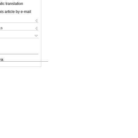
ic translation
is article by e-mail
ks
nk