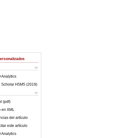
Personalizados
 Analytics
 Scholar H5M5 (
2019
)
l (pdf)
lo en XML
cias del artículo
tar este artículo
 Analytics