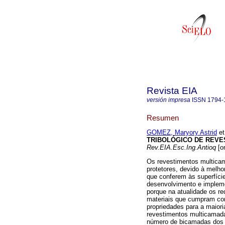
Revista EIA
versión impresa
ISSN
1794-
Resumen
GOMEZ, Maryory Astrid
et
TRIBOLÓGICO DE REVE
Rev.EIA.Esc.Ing.Antioq
[on
Os revestimentos multica
protetores, devido à melho
que conferem às superfície
desenvolvimento e impleme
porque na atualidade os re
materiais que cumpram co
propriedades para a maiori
revestimentos multicamada
número de bicamadas dos r