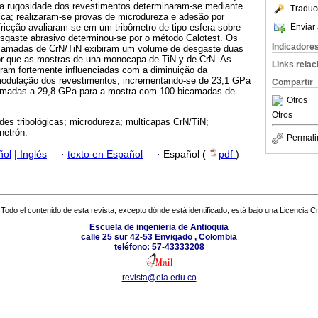
a rugosidade dos revestimentos determinaram-se mediante
Traduc
ica; realizaram-se provas de microdureza e adesão por
Enviar 
 fricção avaliaram-se em um tribômetro de tipo esfera sobre
esgaste abrasivo determinou-se por o método Calotest. Os
Indicadore
camadas de CrN/TiN exibiram um volume de desgaste duas
r que as mostras de una monocapa de TiN y de CrN. As
Links rela
ram fortemente influenciadas com a diminuição da
modulação dos revestimentos, incrementando-se de 23,1 GPa
Compartir
amadas a 29,8 GPa para a mostra com 100 bicamadas de
Otros
Otros
des tribológicas; microdureza; multicapas CrN/TiN;
netrón.
Permali
ñol
|
Inglés
·
texto en Español
·
Español (
pdf
)
Todo el contenido de esta revista, excepto dónde está identificado, está bajo una
Licencia 
Escuela de ingenieria de Antioquia
calle 25 sur 42-53 Envigado , Colombia
teléfono: 57-43333208
revista@eia.edu.co