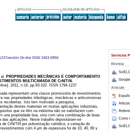
Servicios 
1237
versión On-line
ISSN
2463-0950
Revista
SciELO
 al.
PROPRIEDADES MECÂNICAS E COMPORTAMENTO
Google
STIMENTOS MULTICAMADA DE CrN/TiN
.
line]. 2011, n.16, pp.93-102. ISSN 1794-1237.
Articulo
mada representam uma classe promissória de revestimentos
Españo
ra nas propriedades tribológicas, mecânicas e anticorrosivas
s recobertas. Isto tem motivado a pesquisa,
Articu
ntação destes materiais en muitas aplicações industriais,
quisitos que se têm na indústria não se satisfazem com
Referen
m una propriedade boa, sino com uma combinação de boas
Como ci
a das aplicações. Neste trabalho depositaram-se
 de CrN/TiN por pulverização catódica; a variação do
SciELO
evestimentos com 4 μm de espessura foi de 10, 40, 80 y