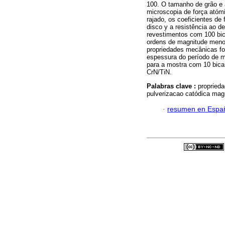
100. O tamanho de grão e 
microscopia de força atóm
rajado, os coeficientes de
disco y a resistência ao d
revestimentos com 100 bi
ordens de magnitude meno
propriedades mecânicas fo
espessura do período de 
para a mostra com 10 bic
CrN/TiN.
Palabras clave :
proprieda
pulverizacao catódica mag
·
resumen en Espa