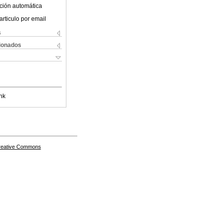
ción automática
articulo por email
s
cionados
nk
Creative Commons