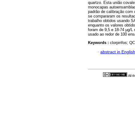
quartzo. Esta união covale
monocapas autoensamblad
padrão de calibração com
se compararam os resultad
trabalho obtidos usando S
enquanto os valores obti
foram de 9,5 e 18-74 μg/L
usado ao redor de 100 ensa
Keywords :
clorpirifos; 
·
abstract in Englis
All 