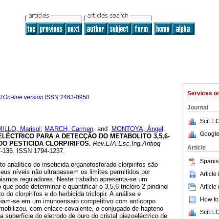
Services 
7
On-line version
ISSN
2463-0950
Journal
SciELO
ILLO, Marisol
;
MARCH, Carmen
and
MONTOYA, Ángel
.
Google
LÉCTRICO PARA A DETECÇÃO DO METABOLITO 3,5,6-
 DO PESTICIDA CLORPIRIFOS
.
Rev.EIA.Esc.Ing.Antioq
Article
27-136. ISSN 1794-1237.
Spanis
 analítico do inseticida organofosforado clorpirifos são
eus níveis não ultrapassem os limites permitidos por
Article
nismos reguladores. Neste trabalho apresenta-se um
que pode determinar e quantificar o 3,5,6-tricloro-2-piridinol
Article
o do clorpirifos e do herbicida triclopir. A análise e
How to 
eiam-se em um imunoensaio competitivo com anticorpo
imobilizou, com enlace covalente, o conjugado de hapteno
SciELO
superfície do eletrodo de ouro do cristal piezoeléctrico de