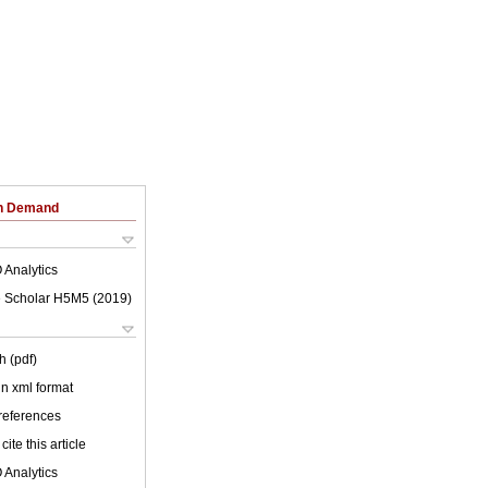
on Demand
 Analytics
 Scholar H5M5 (
2019
)
h (pdf)
 in xml format
 references
cite this article
 Analytics