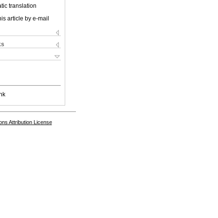
ic translation
is article by e-mail
ks
nk
s Attribution License