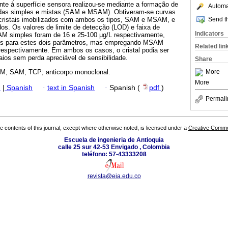
nte à superfície sensora realizou-se mediante a formação de
Automat
as simples e mistas (SAM e MSAM). Obtiveram-se curvas
Send th
 cristais imobilizados com ambos os tipos, SAM e MSAM, e
os. Os valores de limite de detecção (LOD) e faixa de
Indicators
AM simples foram de 16 e 25-100 μg/L respectivamente,
dos para estes dois parâmetros, mas empregando MSAM
Related lin
 respectivamente. Em ambos os casos, o cristal podia ser
ios sem perda apreciável de sensibilidade.
Share
More
QCM; SAM; TCP; anticorpo monoclonal.
More
h
|
Spanish
·
text in Spanish
·
Spanish (
pdf
)
Permali
the contents of this journal, except where otherwise noted, is licensed under a
Creative Common
Escuela de ingenieria de Antioquia
calle 25 sur 42-53 Envigado , Colombia
teléfono: 57-43333208
revista@eia.edu.co