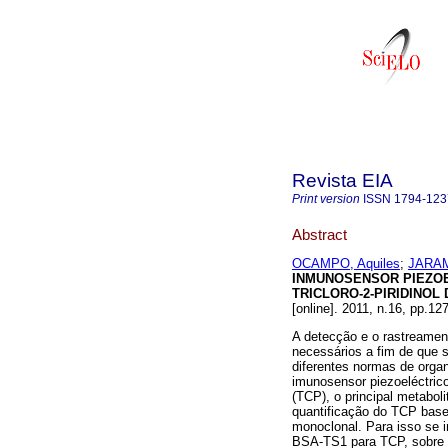
Revista EIA
Print version
ISSN
1794-123
Abstract
OCAMPO, Aquiles
;
JARAM
INMUNOSENSOR PIEZOE
TRICLORO-2-PIRIDINOL
[online]. 2011, n.16, pp.1
A detecção e o rastreamento
necessários a fim de que s
diferentes normas de orga
imunosensor piezoeléctrico 
(TCP), o principal metabolit
quantificação do TCP bas
monoclonal. Para isso se 
BSA-TS1 para TCP, sobre a 