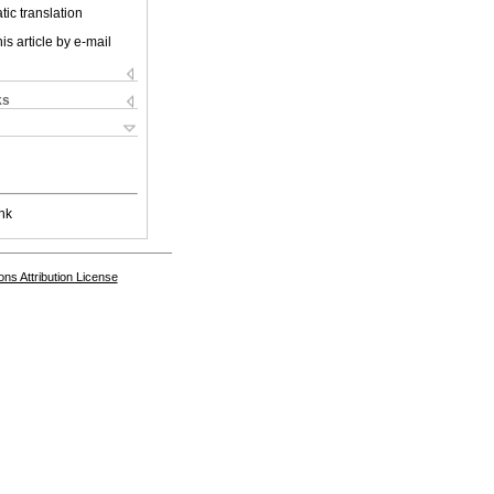
ic translation
is article by e-mail
ks
nk
s Attribution License