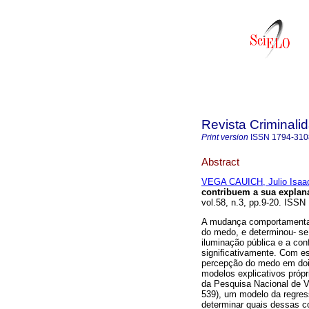
Revista Criminali
Print version
ISSN
1794-310
Abstract
VEGA CAUICH, Julio Isaa
contribuem a sua explan
vol.58, n.3, pp.9-20. ISSN
A mudança comportamenta
do medo, e determinou- se 
iluminação pública e a con
significativamente. Com es
percepção do medo em dois
modelos explicativos próp
da Pesquisa Nacional de V
539), um modelo da regress
determinar quais dessas 