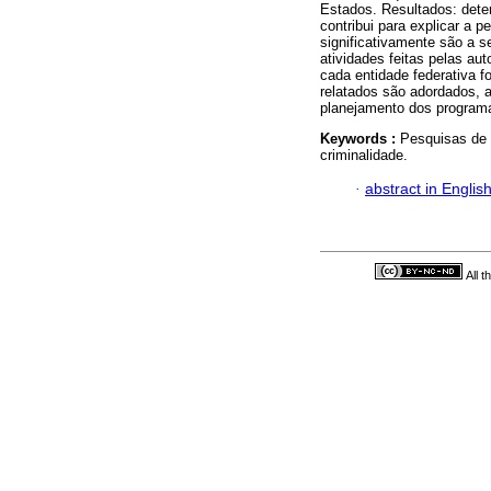
Estados. Resultados: deter
contribui para explicar a 
significativamente são a s
atividades feitas pelas aut
cada entidade federativa f
relatados são adordados, 
planejamento dos program
Keywords :
Pesquisas de 
criminalidade.
·
abstract in Englis
All 