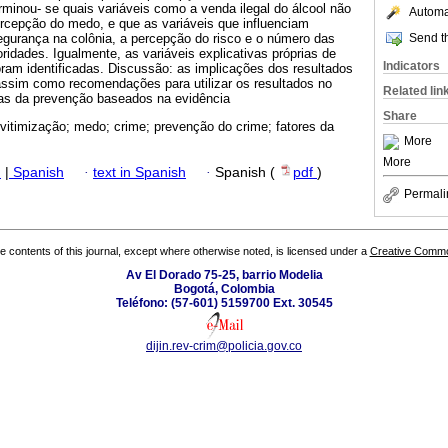
minou- se quais variáveis como a venda ilegal do álcool não
Automat
percepção do medo, e que as variáveis que influenciam
Send th
egurança na colônia, a percepção do risco e o número das
oridades. Igualmente, as variáveis explicativas próprias de
Indicators
oram identificadas. Discussão: as implicações dos resultados
assim como recomendações para utilizar os resultados no
Related lin
as da prevenção baseados na evidência
Share
vitimização; medo; crime; prevenção do crime; fatores da
More
More
h
|
Spanish
·
text in Spanish
·
Spanish (
pdf
)
Permali
the contents of this journal, except where otherwise noted, is licensed under a
Creative Common
Av El Dorado 75-25, barrio Modelia
Bogotá, Colombia
Teléfono: (57-601) 5159700 Ext. 30545
dijin.rev-crim@policia.gov.co