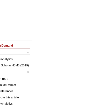
on Demand
 Analytics
 Scholar H5M5 (
2019
)
h (pdf)
 in xml format
 references
cite this article
 Analytics