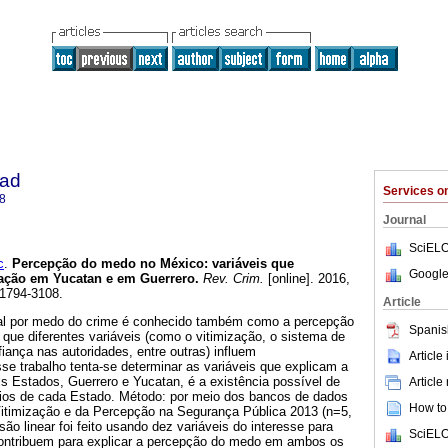
dad
Services 
8
Journal
SciELO
c
.
Percepção do medo no México
:
variáveis que
Google
ação em Yucatan e em Guerrero
.
Rev. Crim.
[online]. 2016,
 1794-3108.
Article
l por medo do crime é conhecido também como a percepção
Spanis
que diferentes variáveis (como o vitimização, o sistema de
fiança nas autoridades, entre outras) influem
Article
se trabalho tenta-se determinar as variáveis que explicam a
 Estados, Guerrero e Yucatan, é a existência possível de
Article
rios de cada Estado. Método: por meio dos bancos de dados
How to 
itimização e da Percepção na Segurança Pública 2013 (n=5,
ão linear foi feito usando dez variáveis do interesse para
SciELO
contribuem para explicar a percepção do medo em ambos os