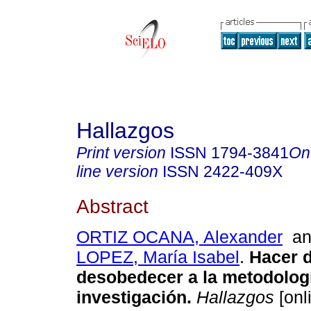
Hallazgos
Print version
ISSN
1794-3841
On
line version
ISSN
2422-409X
Abstract
ORTIZ OCANA, Alexander
a
LOPEZ, María Isabel
.
Hacer d
desobedecer a la metodolog
investigación.
Hallazgos
[onl