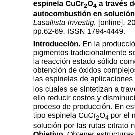
espinela CuCr
O
a través d
2
4
autocombustión en solución
Lasallista Investig.
[online]. 20
pp.62-69. ISSN 1794-4449.
Introducción.
En la producció
pigmentos tradicionalmente 
la reacción estado sólido co
obtención de óxidos complejo
las espinelas de aplicacione
los cuales se sintetizan a tra
ello reducir costos y disminuc
proceso de producción. En est
tipo espinela CuCr
O
por el
2
4
solución por las rutas citrato-ni
Objetivo
. Obtener estructuras