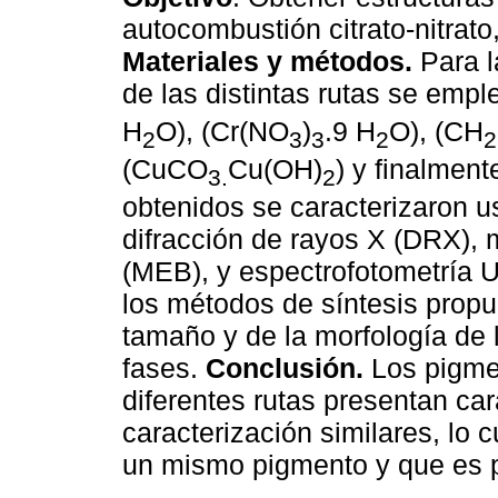
autocombustión citrato-nitrato, 
Materiales y métodos.
Para l
de las distintas rutas se em
H
O), (Cr(NO
)
.9 H
O), (CH
2
3
3
2
2
(CuCO
Cu(OH)
) y finalmente
3.
2
obtenidos se caracterizaron u
difracción de rayos X (DRX), 
(MEB), y espectrofotometría 
los métodos de síntesis propu
tamaño y de la morfología de l
fases.
Conclusión.
Los pigme
diferentes rutas presentan car
caracterización similares, lo c
un mismo pigmento y que es po