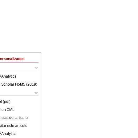
Personalizados
 Analytics
 Scholar H5M5 (
2019
)
l (pdf)
lo en XML
cias del artículo
tar este artículo
 Analytics