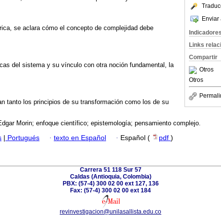
Traduc
Enviar 
eórica, se aclara cómo el concepto de complejidad debe
Indicadore
Links rela
Compartir
icas del sistema y su vínculo con otra noción fundamental, la
Otros
Otros
Permali
n tanto los principios de su transformación como los de su
Edgar Morin; enfoque científico; epistemología; pensamiento complejo.
s
|
Portugués
·
texto en Español
·
Español (
pdf
)
Carrera 51 118 Sur 57
Caldas (Antioquia, Colombia)
PBX: (57-4) 300 02 00 ext 127, 136
Fax: (57-4) 300 02 00 ext 184
revinvestigacion@unilasallista.edu.co