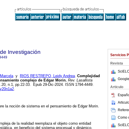
 de Investigación
Servicios 
4449
Revista
SciELO
Marcela
y
RIOS RESTREPO, Leidy Andrea
.
Complejidad
Google
pensamiento complejo de Edgar Morin.
Rev. Lasallista
ol.20, n.1, pp.22-33. Epub 29-Dic-2024. ISSN 1794-4449.
Articulo
i.y20n1a2
.
Españo
Articu
obre la noción de sistema en el pensamiento de Edgar Morin.
Referen
Como ci
pleja de la realidad reemplaza el objeto como entidad
SciELO
estática, en beneficio del sistema procesual y dinámico.