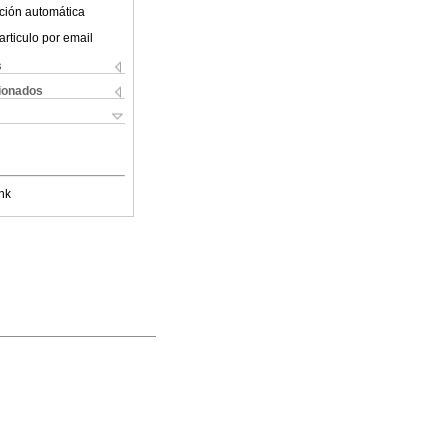
ción automática
articulo por email
s
cionados
nk