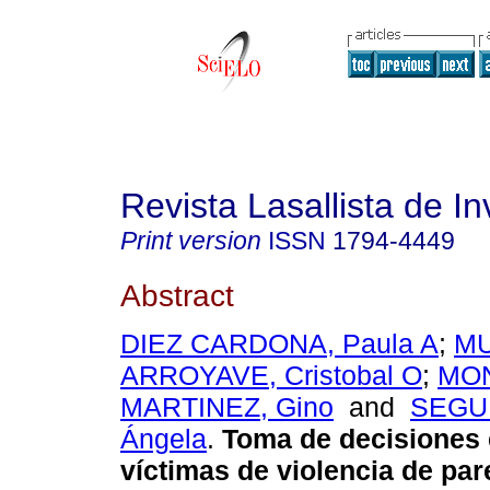
Revista Lasallista de In
Print version
ISSN
1794-4449
Abstract
DIEZ CARDONA, Paula A
;
M
ARROYAVE, Cristobal O
;
MO
MARTINEZ, Gino
and
SEGU
Ángela
.
Toma de decisiones 
víctimas de violencia de par