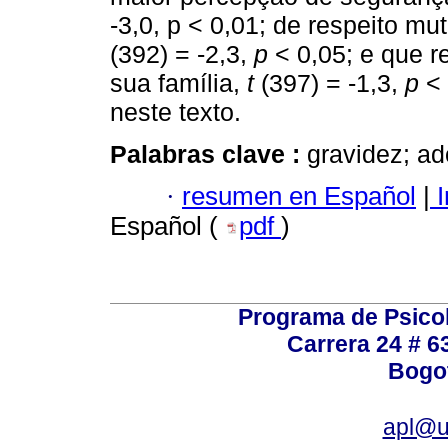
-3,0, p < 0,01; de respeito m
(392) = -2,3,
p
< 0,05; e que r
sua família,
t
(397) = -1,3,
p
< 
neste texto.
Palabras clave :
gravidez; ad
·
resumen en Español
|
I
Español (
pdf
)
Programa de Psicol
Carrera 24 # 6
Bogot
apl@u