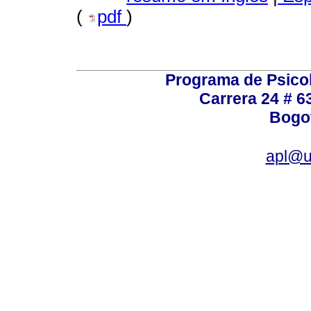
(
pdf
)
Programa de Psicol
Carrera 24 # 6
Bogot
apl@u