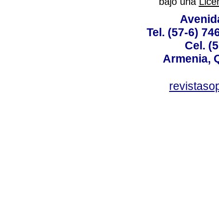
bajo una
Lice
Avenida
Tel. (57-6) 7
Cel. (
Armenia, 
revistas