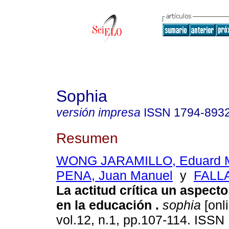
Sophia
versión impresa
ISSN
1794-893
Resumen
WONG JARAMILLO, Eduard M
PENA, Juan Manuel
y
FALLA
La actitud crítica un aspect
en la educación
.
sophia
[onl
vol.12, n.1, pp.107-114. ISSN