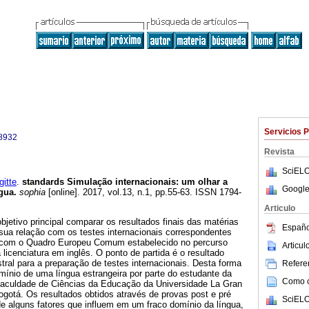
Servicios 
8932
Revista
SciELO
itte
.
standards Simulação internacionais
:
um olhar a
Google
ngua
.
sophia
[online]. 2017, vol.13, n.1, pp.55-63. ISSN 1794-
Articulo
bjetivo principal comparar os resultados finais das matérias
Españo
sua relação com os testes internacionais correspondentes
o com o Quadro Europeu Comum estabelecido no percurso
Articu
icenciatura em inglês. O ponto de partida é o resultado
stral para a preparação de testes internacionais. Desta forma
Referen
ínio de uma língua estrangeira por parte do estudante da
Como ci
 Faculdade de Ciências da Educação da Universidade La Gran
otá. Os resultados obtidos através de provas post e pré
SciELO
e alguns fatores que influem em um fraco domínio da língua,