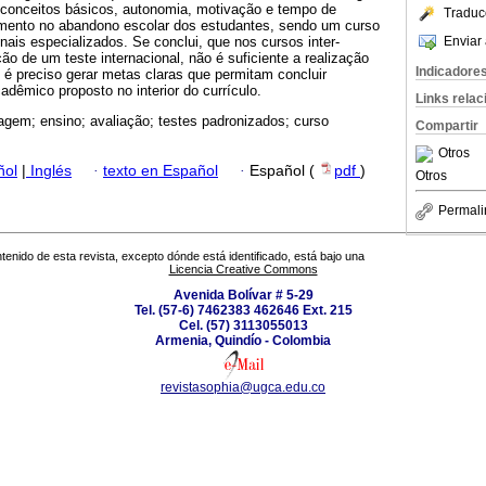
 conceitos básicos, autonomia, motivação e tempo de
Traduc
imento no abandono escolar dos estudantes, sendo um curso
Enviar 
ionais especializados. Se conclui, que nos cursos inter-
ão de um teste internacional, não é suficiente a realização
Indicadore
 é preciso gerar metas claras que permitam concluir
dêmico proposto no interior do currículo.
Links rela
agem; ensino; avaliação; testes padronizados; curso
Compartir
Otros
ñol
|
Inglés
·
texto en Español
·
Español (
pdf
)
Otros
Permali
tenido de esta revista, excepto dónde está identificado, está bajo una
Licencia Creative Commons
Avenida Bolívar # 5-29
Tel. (57-6) 7462383 462646 Ext. 215
Cel. (57) 3113055013
Armenia, Quindío - Colombia
revistasophia@ugca.edu.co