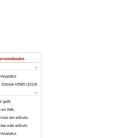
Personalizados
 Analytics
 Scholar H5M5 (
2019
)
l (pdf)
lo en XML
cias del artículo
tar este artículo
 Analytics