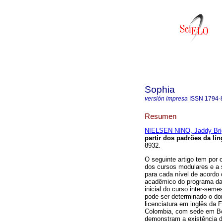
Sophia
versión impresa
ISSN
1794-
Resumen
NIELSEN NINO, Jaddy Brig
partir dos padrões da lí
8932.
O seguinte artigo tem por o
dos cursos modulares e a 
para cada nível de acord
acadêmico do programa da l
inicial do curso inter-seme
pode ser determinado o dom
licenciatura em inglês da
Colombia, com sede em Bog
demonstram a existência d