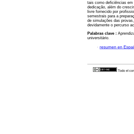
tais como deficiências em
dedicação, além do cresc
livre fornecido por profiss
semestrais para a preparaç
de simulações das provas,
devidamente o percurso aca
Palabras clave :
Aprendiz
universitário.
·
resumen en Espa
Todo el con