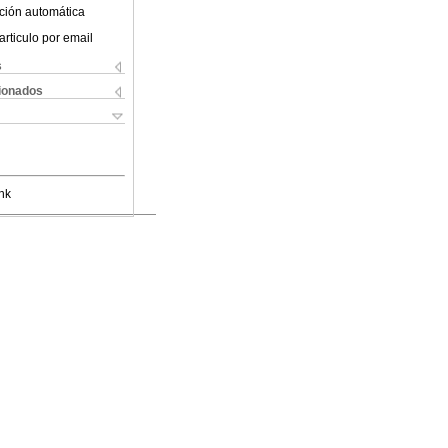
ción automática
articulo por email
s
cionados
nk