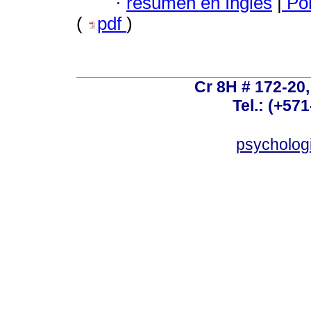
·
resumen en Inglés
|
Por
(
pdf
)
Cr 8H # 172-20
Tel.: (+57
psycholog