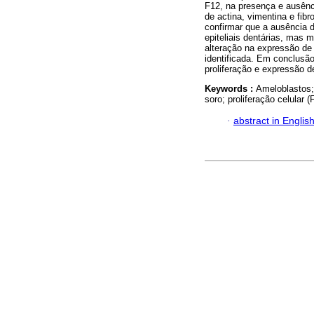
F12, na presença e ausên
de actina, vimentina e fib
confirmar que a ausência d
epiteliais dentárias, mas
alteração na expressão de 
identificada. Em conclusão
proliferação e expressão de
Keywords :
Ameloblastos; 
soro; proliferação celular 
·
abstract in Englis