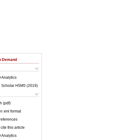
on Demand
 Analytics
 Scholar H5M5 (
2019
)
h (pdf)
 in xml format
 references
cite this article
 Analytics