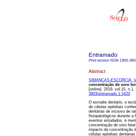
Entramado
Print version
ISSN
1900-380
Abstract
SIMANCAS-ESCORCIA, Vi
concentração de soro bovi
[online]. 2019, vol.15, n.
3803/entramado.1.5420
.
O esmalte dentário, o teci
de células epiteliais conh
dentárias de incisivo de r
fisiopatológicos durante a
eventos estudados, é meri
concentração de soro fetal 
impacto da concentração d
células epiteliais dentária