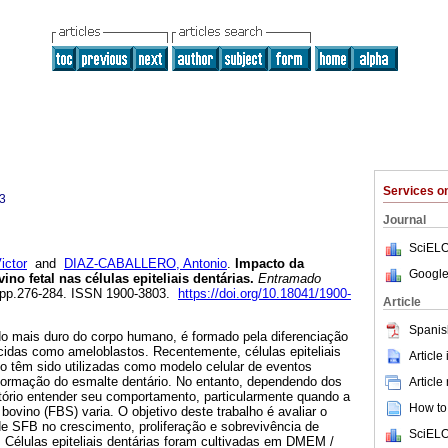
Services 
3
Journal
SciELO
ctor
and
DIAZ-CABALLERO, Antonio
.
Impacto da
Google
no fetal nas células epiteliais dentárias.
Entramado
1, pp.276-284. ISSN 1900-3803.
https://doi.org/10.18041/1900-
Article
Spanis
do mais duro do corpo humano, é formado pela diferenciação
ecidas como ameloblastos. Recentemente, células epiteliais
Article
ato têm sido utilizadas como modelo celular de eventos
 formação do esmalte dentário. No entanto, dependendo dos
Article
tório entender seu comportamento, particularmente quando a
How to 
bovino (FBS) varia. O objetivo deste trabalho é avaliar o
e SFB no crescimento, proliferação e sobrevivência de
SciELO
s. Células epiteliais dentárias foram cultivadas em DMEM /