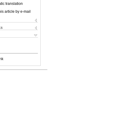
ic translation
is article by e-mail
ks
nk