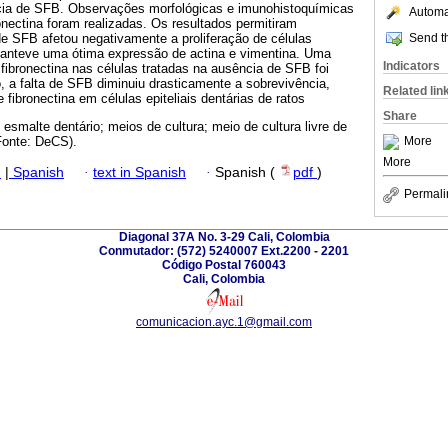
cia de SFB. Observações morfológicas e imunohistoquímicas
Automat
ronectina foram realizadas. Os resultados permitiram
Send th
e SFB afetou negativamente a proliferação de células
 manteve uma ótima expressão de actina e vimentina. Uma
Indicators
fibronectina nas células tratadas na ausência de SFB foi
, a falta de SFB diminuiu drasticamente a sobrevivência,
Related lin
 fibronectina em células epiteliais dentárias de ratos
Share
esmalte dentário; meios de cultura; meio de cultura livre de
More
(Fonte: DeCS).
More
h
|
Spanish
·
text in Spanish
·
Spanish (
pdf
)
Permali
Diagonal 37A No. 3-29 Cali, Colombia
Conmutador: (572) 5240007 Ext.2200 - 2201
Código Postal 760043
Cali, Colombia
comunicacion.ayc.1@gmail.com