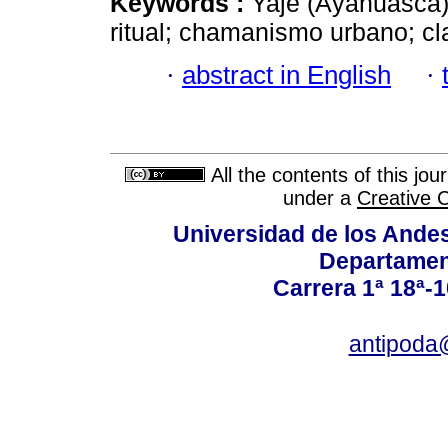
Keywords :
Yajé (Ayahuasca)
ritual; chamanismo urbano; cl
·
abstract in English
·
All the contents of this jo
under a
Creative 
Universidad de los Andes
Departamen
Carrera 1ª 18ª-1
antipoda