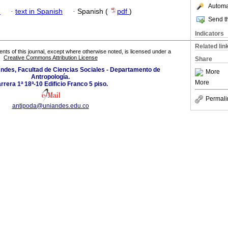
Automat
h
·
text in Spanish
·
Spanish (
pdf
)
Send th
Indicators
Related lin
tents of this journal, except where otherwise noted, is licensed under a
Creative Commons Attribution License
Share
Andes, Facultad de Ciencias Sociales - Departamento de
More
Antropología.
More
rrera 1ª 18ª-10 Edificio Franco 5 piso.
Permali
antipoda@uniandes.edu.co