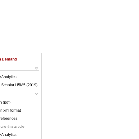
on Demand
 Analytics
 Scholar H5M5 (
2019
)
h (pdf)
 in xml format
 references
cite this article
 Analytics