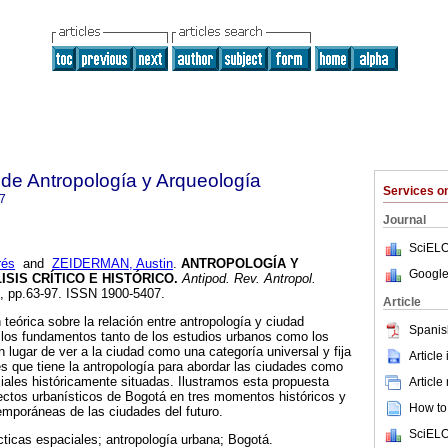
 de Antropología y Arqueología
Services 
7
Journal
SciELO
rés
and
ZEIDERMAN, Austin
.
ANTROPOLOGÍA Y
Google
ISIS CRÍTICO E HISTÓRICO.
Antipod. Rev. Antropol.
7, pp.63-97. ISSN 1900-5407.
Article
teórica sobre la relación entre antropología y ciudad
Spanis
los fundamentos tanto de los estudios urbanos como los
 lugar de ver a la ciudad como una categoría universal y fija
Article
es que tiene la antropología para abordar las ciudades como
iales históricamente situadas. Ilustramos esta propuesta
Article
ectos urbanísticos de Bogotá en tres momentos históricos y
How to 
emporáneas de las ciudades del futuro.
SciELO
cticas espaciales; antropología urbana; Bogotá.