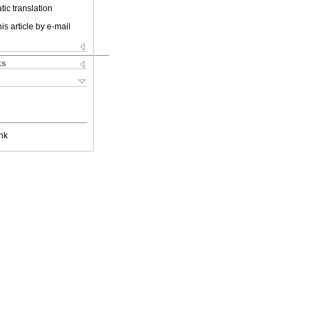
ic translation
is article by e-mail
ks
nk