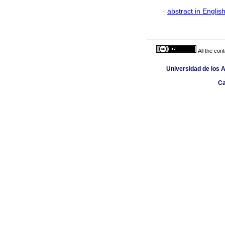
·
abstract in Englis
All the con
Universidad de los 
Ca