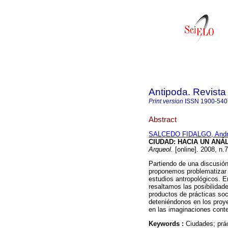
Antipoda. Revista
Print version
ISSN
1900-540
Abstract
SALCEDO FIDALGO, And
CIUDAD
: HACIA UN ANÁL
Arqueol.
[online]. 2008, n.
Partiendo de una discusión 
proponemos problematizar 
estudios antropológicos. En
resaltamos las posibilidad
productos de prácticas soc
deteniéndonos en los proy
en las imaginaciones cont
Keywords :
Ciudades; prá