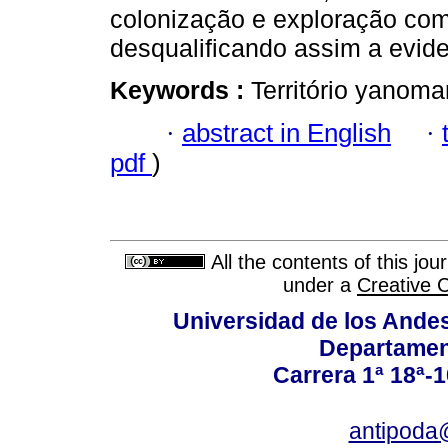
colonização e exploração com
desqualificando assim a evide
Keywords :
Território yanoma
·
abstract in English
·
pdf
)
All the contents of this jo
under a
Creative 
Universidad de los Andes
Departamen
Carrera 1ª 18ª-1
antipoda