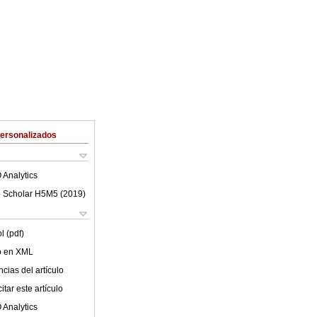
Personalizados
 Analytics
 Scholar H5M5 (
2019
)
l (pdf)
lo en XML
cias del artículo
tar este artículo
 Analytics