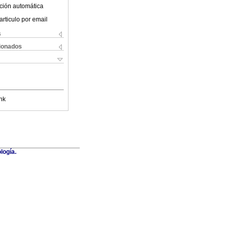
ción automática
articulo por email
s
cionados
nk
logía.