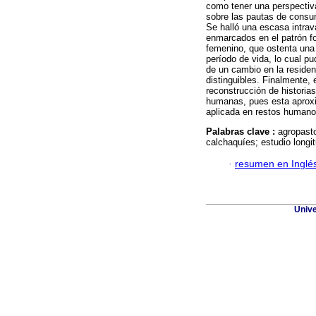
como tener una perspectiva 
sobre las pautas de consum
Se halló una escasa intrav
enmarcados en el patrón fo
femenino, que ostenta una
período de vida, lo cual pu
de un cambio en la reside
distinguibles. Finalmente,
reconstrucción de historia
humanas, pues esta aproxi
aplicada en restos humanos
Palabras clave :
agropasto
calchaquíes; estudio longit
·
resumen en Inglé
Unive