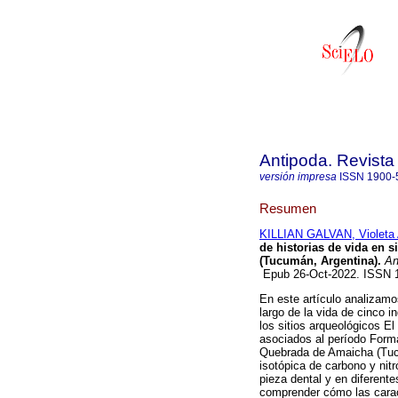
Antipoda. Revista
versión impresa
ISSN
1900-
Resumen
KILLIAN GALVAN, Violeta 
de historias de vida en 
(Tucumán, Argentina).
Ant
Epub 26-Oct-2022. ISSN
En este artículo analizam
largo de la vida de cinco i
los sitios arqueológicos E
asociados al período Forma
Quebrada de Amaicha (Tucu
isotópica de carbono y nit
pieza dental y en diferente
comprender cómo las caracte