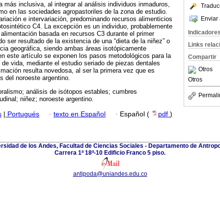
más inclusiva, al integrar al análisis individuos inmaduros,
Traduc
o en las sociedades agropastoriles de la zona de estudio.
Enviar 
ariación e intervariación, predominando recursos alimenticios
tosintético C4. La excepción es un individuo, probablemente
Indicadore
 alimentación basada en recursos C3 durante el primer
do ser resultado de la existencia de una “dieta de la niñez” o
Links rela
ncia geográfica, siendo ambas áreas isotópicamente
 en este artículo se exponen los pasos metodológicos para la
Compartir
s de vida, mediante el estudio seriado de piezas dentales
Otros
mación resulta novedosa, al ser la primera vez que es
 del noroeste argentino.
Otros
ralismo; análisis de isótopos estables; cumbres
Permali
udinal; niñez; noroeste argentino.
s
|
Portugués
·
texto en Español
·
Español (
pdf
)
rsidad de los Andes, Facultad de Ciencias Sociales - Departamento de Antropo
Carrera 1ª 18ª-10 Edificio Franco 5 piso.
antipoda@uniandes.edu.co