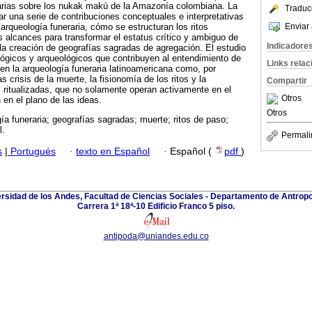
darias sobre los nukak makú de la Amazonía colombiana. La
Traduc
ar una serie de contribuciones conceptuales e interpretativas
Enviar 
arqueología funeraria, cómo se estructuran los ritos
s alcances para transformar el estatus crítico y ambiguo de
Indicadore
la creación de geografías sagradas de agregación. El estudio
lógicos y arqueológicos que contribuyen al entendimiento de
Links rela
n la arqueología funeraria latinoamericana como, por
as crisis de la muerte, la fisionomía de los ritos y la
Compartir
 ritualizadas, que no solamente operan activamente en el
Otros
 en el plano de las ideas.
Otros
ía funeraria; geografías sagradas; muerte; ritos de paso;
l.
Permali
s
|
Portugués
·
texto en Español
·
Español (
pdf
)
rsidad de los Andes, Facultad de Ciencias Sociales - Departamento de Antropo
Carrera 1ª 18ª-10 Edificio Franco 5 piso.
antipoda@uniandes.edu.co