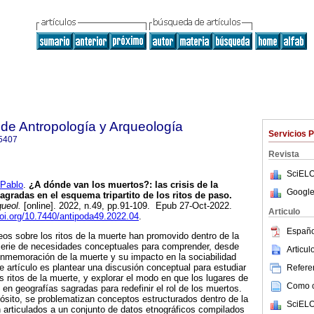
 de Antropología y Arqueología
Servicios 
5407
Revista
SciELO
Pablo
.
¿A dónde van los muertos?: las crisis de la
Google
agradas en el esquema tripartito de los ritos de paso.
queol.
[online]. 2022, n.49, pp.91-109. Epub 27-Oct-2022.
Articulo
doi.org/10.7440/antipoda49.2022.04
.
Españo
s sobre los ritos de la muerte han promovido dentro de la
 serie de necesidades conceptuales para comprender, desde
Articu
onmemoración de la muerte y su impacto en la sociabilidad
e artículo es plantear una discusión conceptual para estudiar
Referen
los ritos de la muerte, y explorar el modo en que los lugares de
Como ci
 en geografías sagradas para redefinir el rol de los muertos.
ósito, se problematizan conceptos estructurados dentro de la
SciELO
on articulados a un conjunto de datos etnográficos compilados