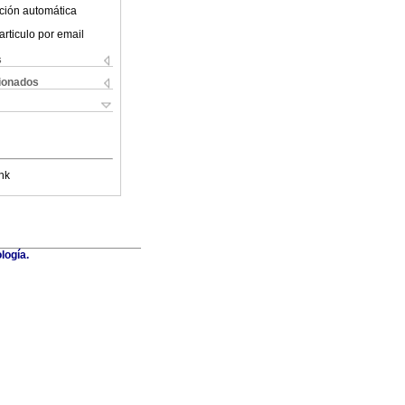
ción automática
articulo por email
s
cionados
nk
logía.