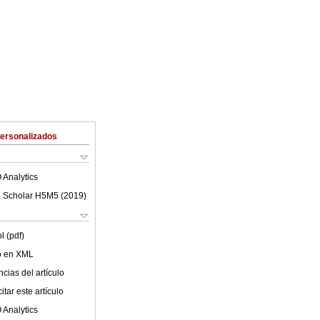
Personalizados
 Analytics
 Scholar H5M5 (
2019
)
l (pdf)
lo en XML
cias del artículo
tar este artículo
 Analytics