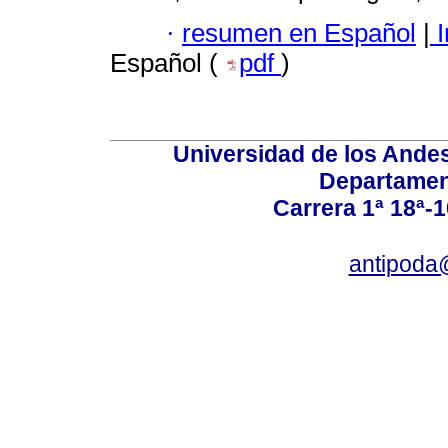
·
resumen en Español
|
I
Español (
pdf
)
Universidad de los Andes
Departamen
Carrera 1ª 18ª-1
antipoda