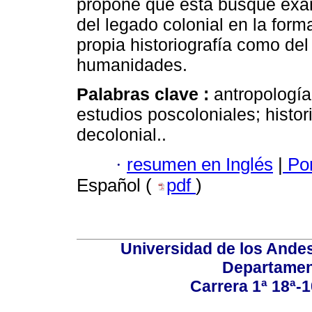
propone que esta busque exam
del legado colonial en la form
propia historiografía como del
humanidades.
Palabras clave :
antropología
estudios poscoloniales; histori
decolonial..
·
resumen en Inglés
|
Por
Español (
pdf
)
Universidad de los Andes
Departamen
Carrera 1ª 18ª-1