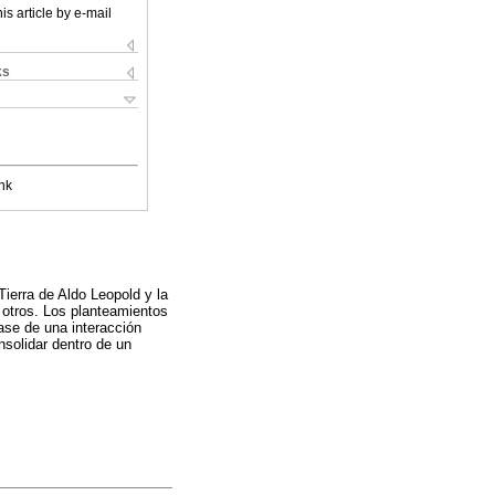
is article by e-mail
ks
nk
ierra de Aldo Leopold y la
e otros. Los planteamientos
ase de una interacción
solidar dentro de un