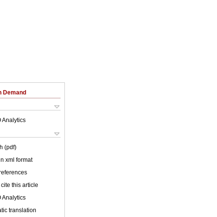
on Demand
 Analytics
h (pdf)
 in xml format
 references
cite this article
 Analytics
ic translation