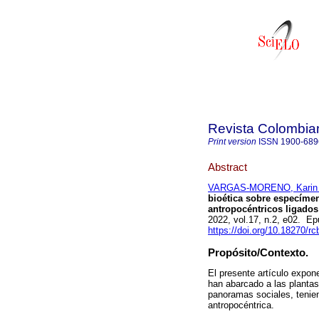
Revista Colombian
Print version
ISSN
1900-689
Abstract
VARGAS-MORENO, Karin 
bioética sobre especímen
antropocéntricos ligados
2022, vol.17, n.2, e02. E
https://doi.org/10.18270/r
Propósito/Contexto.
El presente artículo expone
han abarcado a las plantas
panoramas sociales, tenien
antropocéntrica.