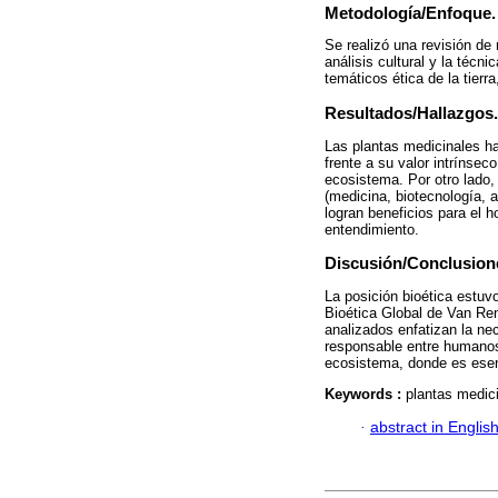
Metodología/Enfoque.
Se realizó una revisión de 
análisis cultural y la técn
temáticos ética de la tierr
Resultados/Hallazgos.
Las plantas medicinales ha
frente a su valor intrínsec
ecosistema. Por otro lado,
(medicina, biotecnología, ag
logran beneficios para el 
entendimiento.
Discusión/Conclusion
La posición bioética estuv
Bioética Global de Van Rens
analizados enfatizan la ne
responsable entre humanos 
ecosistema, donde es esenc
Keywords :
plantas medici
·
abstract in Englis