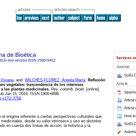
a de Bioética
Services 
6
On-line version
ISSN
2590-9452
Journal
SciELO
Viviana
and
WILCHES-FLOREZ, Ángela María
.
Reflexión
Article
es vegetales: trascendencia de los intereses
 a las plantas medicinales.
Rev. colomb. bioét.
[online].
Spanis
pub Jan 15, 2024. ISSN 1900-6896.
cb.v17i2.3756
.
Article
Article
How to 
 el enigma referente a ciertas perspectivas culturales que
 medicinales, desde su valor intrínseco y uso en distintos
SciELO
do en cuenta dos líneas de acción: la holística y la
Automat