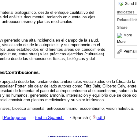
Send th
Indicators
material bibliográfico, desde el enfoque cualitativo del
ica del análisis documental, teniendo en cuenta los ejes
Related lin
a, antropocentrismo y plantas medicinales.
Share
More
n generado una alta incidencia en el campo de la salud,
More
o, visualizado desde la autopoiesis y su importancia en el
 los usos establecidos en diferentes áreas del conocimiento
Permali
ricultura, entre otras) y las prácticas ejercidas (culturales)
hombre desde las dimensiones físicas, biológicas y del
es/Contribuciones.
o apoyada desde los fundamentos ambientales visualizados en la Ética de la T
selaer Potter, sin dejar de lado autores como Fritz Jahr, Gilberto Cely, entr
cesidad de fomentar el paso del antropocentrismo al ecocentrismo, sobre la b
y no humanos, generando armonía, interrelación y equilibrio que se debe con
ial convivir con plantas medicinales y su valor intrínseco.
nales; bioética ambiental; antropocentrismo; ecocentrismo; visión holística.
h
|
Portuguese
·
text in Spanish
·
Spanish (
pdf
)