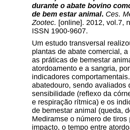
durante o abate bovino com
de bem estar animal
.
Ces. Me
Zootec.
[online]. 2012, vol.7, 
ISSN 1900-9607.
Um estudo transversal realiz
plantas de abate comercial, a 
as práticas de bemestar anima
atordoamento e a sangria, po
indicadores comportamentais
abatedouro, sendo avaliados 
sensibilidade (reflexo da córn
e respiração rítmica) e os in
de bemestar animal (queda, d
Mediramse o número de tiros p
impacto, o tempo entre atordo