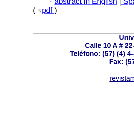
·
abstract in English
|
Spa
(
pdf
)
Univ
Calle 10 A # 22
Teléfono: (57) (4) 4
Fax: (5
revist