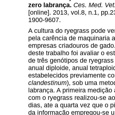
zero labrança
.
Ces. Med. Vet.
[online]. 2013, vol.8, n.1, pp.
1900-9607.
A cultura do ryegrass pode ver
pela carência de maquinaria a
empresas criadouros de gado.
deste trabalho foi avaliar o e
de três genótipos de ryegrass 
anual diploide, anual tetraploi
estabelecidos previamente co
clandestinum
), sob uma meto
labrança. A primeira mediçã
com o ryegrass realizou-se ao
dias, ate a quarta vez que o p
da informação empregou-se um