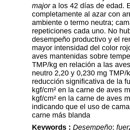
major
a los 42 días de edad.
E
completamente al azar con arr
ambiente o termo neutra; cama
repeticiones cada uno. No hub
desempeño productivo y el re
mayor intensidad del color ro
aves mantenidas sobre tempe
TMP/kg en relación a las ave
neutro 2,20 y 0,230 mg TMP/k
reducción significativa de la f
kgf/cm² en la carne de aves 
kgf/cm² en la carne de aves m
indicando que el uso de cama
carne más blanda
Keywords :
Desempeño
;
fuer