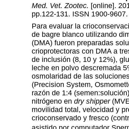
Med. Vet. Zootec.
[online]. 201
pp.122-131. ISSN 1900-9607.
Para evaluar la crioconserva
de bagre blanco utilizando di
(DMA) fueron preparadas sol
crioprotectoras con DMA a tre
de inclusión (8, 10 y 12%), g
leche en polvo descremada 5
osmolaridad de las solucion
(Precision System, Osmomette 
razón de 1:4 (semen:solución
nitrógeno en
dry shipper
(MVE 
movilidad total, velocidad y 
crioconservado y fresco (cont
asistido por computador Spe