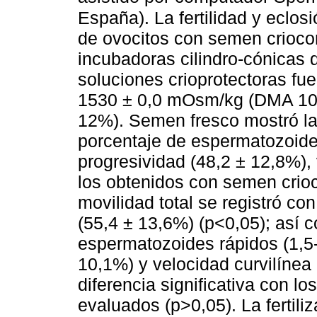
España). La fertilidad y eclos
de ovocitos con semen crioco
incubadoras cilindro-cónicas 
soluciones crioprotectoras f
1530 ± 0,0 mOsm/kg (DMA 10
12%). Semen fresco mostró la 
porcentaje de espermatozoide
progresividad (48,2 ± 12,8%),
los obtenidos con semen crio
movilidad total se registró 
(55,4 ± 13,6%) (p<0,05); así 
espermatozoides rápidos (1,5-2
10,1%) y velocidad curvilínea 
diferencia significativa con l
evaluados (p>0,05). La fertil