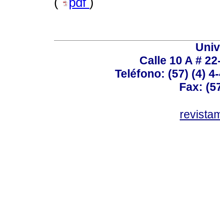
(
pdf
)
Univ
Calle 10 A # 22
Teléfono: (57) (4) 4
Fax: (5
revist