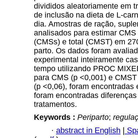
divididos aleatoriamente em t
de inclusão na dieta de L-carni
dia. Amostras de ração, suple
analisados para estimar CMS 
(CMSs) e total (CMST) em 270
parto. Os dados foram avalia
experimental inteiramente ca
tempo utilizando PROC MIXED 
para CMS (p <0,001) e CMST 
(p <0,06), foram encontradas
foram encontradas diferenças
tratamentos.
Keywords :
Periparto
;
regula
·
abstract in English
|
Spa