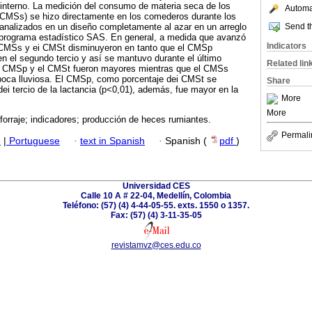
 interno. La medición del consumo de materia seca de los
Automat
(CMSs) se hizo directamente en los comederos durante los
Send th
analizados en un diseño completamente al azar en un arreglo
l programa estadístico SAS. En general, a medida que avanzó
Indicators
el CMSs y ei CMSt disminuyeron en tanto que el CMSp
n el segundo tercio y así se mantuvo durante el último
Related lin
el CMSp y el CMSt fueron mayores mientras que el CMSs
época lluviosa. El CMSp, como porcentaje dei CMSt se
Share
ei tercio de la lactancia (p<0,01), además, fue mayor en la
More
More
; forraje; indicadores; producción de heces rumiantes.
Permali
h
|
Portuguese
·
text in Spanish
·
Spanish (
pdf
)
Universidad CES
Calle 10 A # 22-04, Medellín, Colombia
Teléfono: (57) (4) 4-44-05-55. exts. 1550 o 1357.
Fax: (57) (4) 3-11-35-05
revistamvz@ces.edu.co