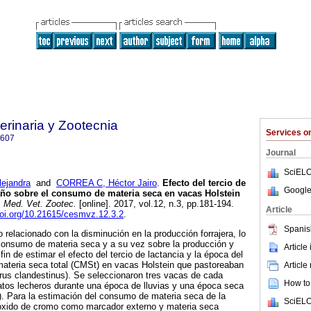
rinaria y Zootecnia
Services 
9607
Journal
SciELO
ejandra
and
CORREA C, Héctor Jairo
.
Efecto del tercio de
Google
 año sobre el consumo de materia seca en vacas Holstein
 Med. Vet. Zootec.
[online]. 2017, vol.12, n.3, pp.181-194.
Article
doi.org/10.21615/cesmvz.12.3.2
.
Spanis
 relacionado con la disminución en la producción forrajera, lo
 consumo de materia seca y a su vez sobre la producción y
Article
fin de estimar el efecto del tercio de lactancia y la época del
ateria seca total (CMSt) en vacas Holstein que pastoreaban
Article
rus clandestinus). Se seleccionaron tres vacas de cada
How to 
atos lecheros durante una época de lluvias y una época seca
). Para la estimación del consumo de materia seca de la
SciELO
 óxido de cromo como marcador externo y materia seca