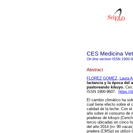
CES Medicina Vete
On-line version
ISSN
1900-
Abstract
FLOREZ GOMEZ, Laura Al
lactancia y la época del
pastoreando kikuyo.
Ces.
ISSN 1900-9607.
https://
El cambio climático ha sido
cual tiene efecto sobre el
calidad de la leche. Con el 
año sobre el consumo de m
praderas de kikuyo (Cench
tercio ubicadas en cinco h
del año 2014 (n= 90 vacas
pradera (CMSp) se utilizó