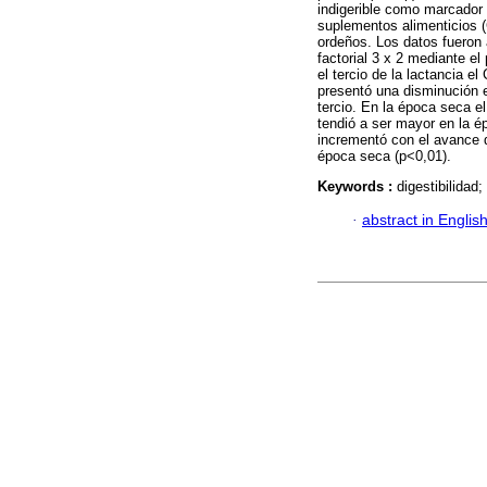
indigerible como marcador
suplementos alimenticios 
ordeños. Los datos fueron 
factorial 3 x 2 mediante e
el tercio de la lactancia 
presentó una disminución e
tercio. En la época seca 
tendió a ser mayor en la 
incrementó con el avance d
época seca (p<0,01).
Keywords :
digestibilidad
·
abstract in Englis