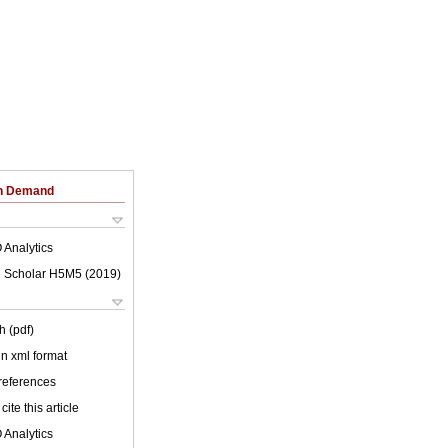
on Demand
 Analytics
 Scholar H5M5 (
2019
)
h (pdf)
 in xml format
 references
cite this article
 Analytics