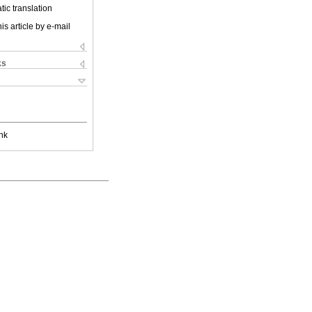
ic translation
is article by e-mail
ks
nk