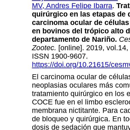
MV, Andres Felipe Ibarra
.
Trat
quirúrgico en las etapas de 
carcinoma ocular de célula
en bovinos del trópico alto d
departamento de Nariño.
Ces
Zootec.
[online]. 2019, vol.14,
ISSN 1900-9607.
https://doi.org/10.21615/cesm
El carcinoma ocular de célul
neoplasias oculares más comú
tratamiento quirúrgico en los e
COCE fue en el limbo escleroc
membrana nictitante. Para cad
de bloqueo y quirúrgica. En t
dosis de sedación que mantuvi