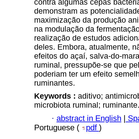
contra algumas cepas bacteri
demonstram as potencialidad
maximização da produção anim
na modulação da fermentação
realização de estudos adicio
deles. Embora, atualmente, n
efeitos do açaí, salva-do-mar
ruminal, pressupõe-se que pe
poderiam ter um efeito semel
ruminantes.
Keywords :
aditivo; antimicr
microbiota ruminal; ruminante.
·
abstract in English
|
Spa
Portuguese (
pdf
)