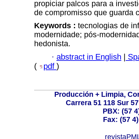
propiciar palcos para a invest
de compromisso que guarda c
Keywords :
tecnologias de i
modernidade; pós-modernidade
hedonista.
·
abstract in English
|
Spa
(
pdf
)
Producción + Limpia, Cor
Carrera 51 118 Sur 57
PBX: (57 4
Fax: (57 4)
revistaPML