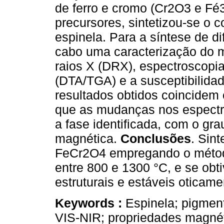
de ferro e cromo (Cr2O3 e Fé
precursores, sintetizou-se o
espinela. Para a síntese de d
cabo uma caracterização do ma
raios X (DRX), espectroscopi
(DTA/TGA) e a susceptibilida
resultados obtidos coincidem
que as mudanças nos espectro
a fase identificada, com o gra
magnética.
Conclusões
. Sint
FeCr2O4 empregando o método
entre 800 e 1300 °C, e se obt
estruturais e estáveis oticame
Keywords :
Espinela; pigmen
VIS-NIR; propriedades magnét