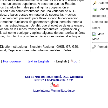
los actores deliberadamente optan por las RTG debido a que
Automat
 institucionales superiores. A pesar de que los Estados
os tratados formales para dirigir la cooperación en
Send th
os han sido complementados por una variedad de RTG.
rapidez y bajos costos en materia de soberanía, muchos
Indicators
n el vehículo preferido para llevar a cabo la cooperación
r muchas funciones de gobernanza global pero sin tener la
Related lin
s más estructuradas. De ahí, que el objetivo de este ensayo
Share
enfocada en las redes transgubernamentales, legalización y
al, así como conjugar y aplicar algunas de sus teorías al área
More
imo, discuto dos posibles explicaciones rivales al enfoque
More
 Diseño Institucional; Elección Racional; GHSI; G7; G20;
Permali
alud; Organizaciones Intergubernamentales; Redes
h
|
Portuguese
·
text in English
·
English (
pdf
)
Cra 11 Nro 101-80, Bogotá, D.C., Colombia
Pbx 57 1 6343200 exts. 1331
facrelinternal@unimilitar.edu.co