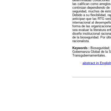
determinadas condiciones 
las califican como arreglos
continúan dependiendo de l
seguridad, muchos de ést
Debido a su flexibilidad, 
anticipan que las RTG será
internacional al desempeña
forma de las organizacione
sea evaluar la literatura 
diseño institucional racion
de la bioseguridad. Por últ
racionalista.
Keywords :
Bioseguridad;
Gobernanza Global de la S
Transgubernamentales.
·
abstract in Englis