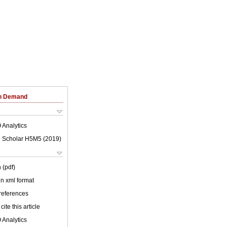
on Demand
 Analytics
 Scholar H5M5 (
2019
)
 (pdf)
 in xml format
 references
cite this article
 Analytics