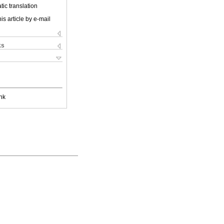
ic translation
is article by e-mail
ks
nk