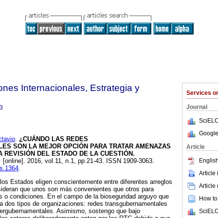
ones Internacionales, Estrategia y
Services 
Journal
3
SciELO
Google
tavio
.
¿CUÁNDO LAS REDES
ES SON LA MEJOR OPCIÓN PARA TRATAR AMENAZAS
Article
A REVISIÓN DEL ESTADO DE LA CUESTIÓN
.
English
.
[online]. 2016, vol.11, n.1, pp.21-43. ISSN 1909-3063.
es.1364
.
Article
los Estados eligen conscientemente entre diferentes arreglos
Article
nsideran que unos son más convenientes que otros para
s o condiciones. En el campo de la bioseguridad arguyo que
How to 
 a dos tipos de organizaciones: redes transgubernamentales
tergubernamentales. Asimismo, sostengo que bajo
SciELO