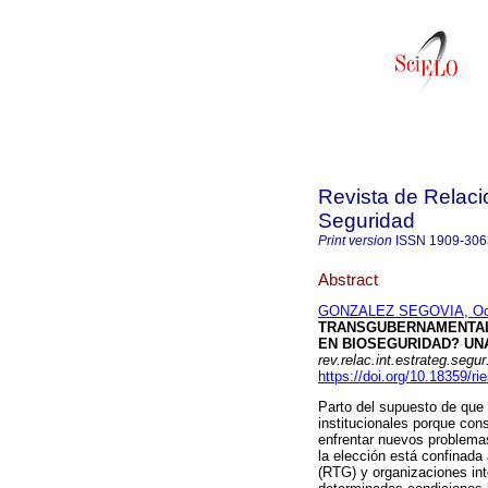
Revista de Relaci
Seguridad
Print version
ISSN
1909-306
Abstract
GONZALEZ SEGOVIA, Oc
TRANSGUBERNAMENTAL
EN BIOSEGURIDAD?
UN
rev.relac.int.estrateg.segur
https://doi.org/10.18359/ri
Parto del supuesto de que 
institucionales porque co
enfrentar nuevos problema
la elección está confinada
(RTG) y organizaciones in