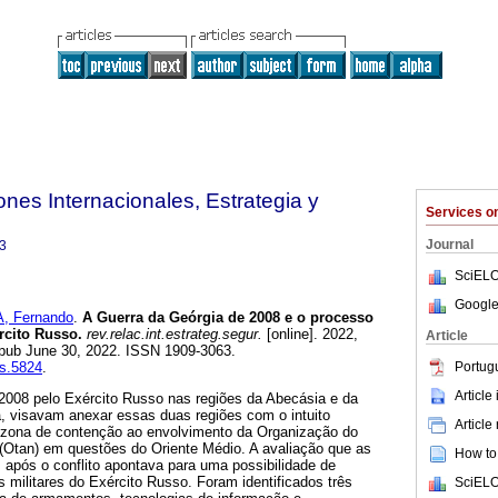
ones Internacionales, Estrategia y
Services 
Journal
3
SciELO
Google
 Fernando
.
A Guerra da Geórgia de 2008 e o processo
rcito Russo.
rev.relac.int.estrateg.segur.
[online]. 2022,
Article
Epub June 30, 2022. ISSN 1909-3063.
Portug
es.5824
.
Article
008 pelo Exército Russo nas regiões da Abecásia e da
a, visavam anexar essas duas regiões com o intuito
Article
 zona de contenção ao envolvimento da Organização do
 (Otan) em questões do Oriente Médio. A avaliação que as
How to 
 após o conflito apontava para uma possibilidade de
 militares do Exército Russo. Foram identificados três
SciELO