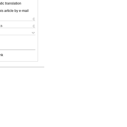
ic translation
is article by e-mail
ks
nk