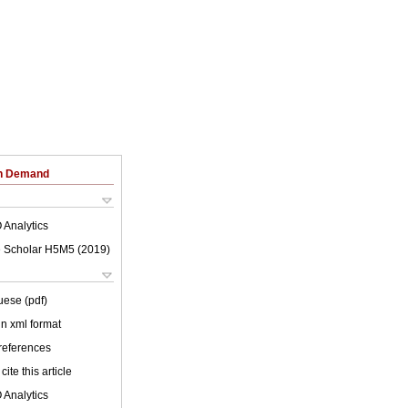
on Demand
 Analytics
 Scholar H5M5 (
2019
)
uese (pdf)
 in xml format
 references
cite this article
 Analytics