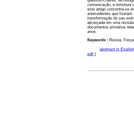
quesitos-chaves: tecnolog
comunicação, e estrutura
este artigo concentra-se
antecedentes que fizeram 
transformação do seu exérc
alicerçada em uma revisão 
documentos primários rela
anos.
Keywords :
Rússia; Forças
·
abstract in Englis
pdf
)