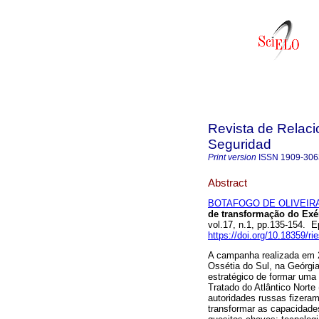
Revista de Relaci
Seguridad
Print version
ISSN
1909-306
Abstract
BOTAFOGO DE OLIVEIRA,
de transformação do Exé
vol.17, n.1, pp.135-154. 
https://doi.org/10.18359/ri
A campanha realizada em 2
Ossétia do Sul, na Geórgi
estratégico de formar uma
Tratado do Atlântico Norte
autoridades russas fizeram
transformar as capacidades