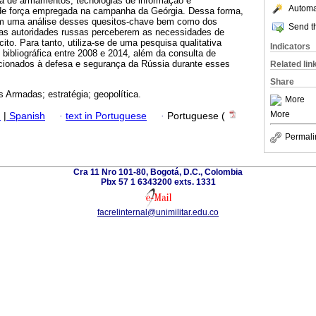
ia de armamentos, tecnologias de informação e
Automat
 de força empregada na campanha da Geórgia. Dessa forma,
 em uma análise desses quesitos-chave bem como dos
Send th
as autoridades russas perceberem as necessidades de
ito. Para tanto, utiliza-se de uma pesquisa qualitativa
Indicators
bibliográfica entre 2008 e 2014, além da consulta de
cionados à defesa e segurança da Rússia durante esses
Related lin
Share
 Armadas; estratégia; geopolítica.
More
More
h
|
Spanish
·
text in Portuguese
·
Portuguese (
Permali
Cra 11 Nro 101-80, Bogotá, D.C., Colombia
Pbx 57 1 6343200 exts. 1331
facrelinternal@unimilitar.edu.co