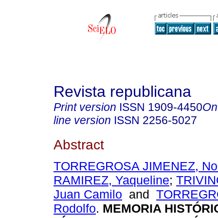
Revista republicana
Print version
ISSN
1909-4450
On
line version
ISSN
2256-5027
Abstract
TORREGROSA JIMENEZ, No
RAMIREZ, Yaqueline
;
TRIVI
Juan Camilo
and
TORREGRO
Rodolfo
.
MEMORIA HISTÓRIC