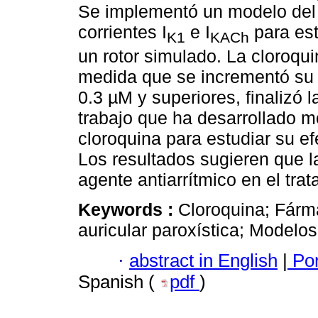
Se implementó un modelo del e
corrientes I
e I
para est
K1
KACh
un rotor simulado. La cloroqui
medida que se incrementó su 
0.3 µM y superiores, finalizó l
trabajo que ha desarrollado 
cloroquina para estudiar su ef
Los resultados sugieren que l
agente antiarrítmico en el tra
Keywords :
Cloroquina; Fárma
auricular paroxística; Modelos 
·
abstract in English
|
Por
Spanish (
pdf
)