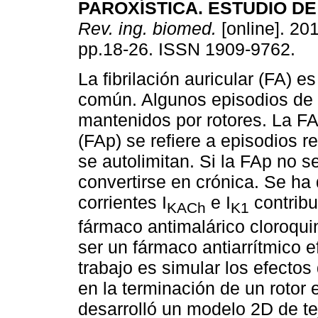
PAROXÍSTICA. ESTUDIO D
Rev. ing. biomed.
[online]. 201
pp.18-26. ISSN 1909-9762.
La fibrilación auricular (FA) e
común. Algunos episodios de
mantenidos por rotores. La FA
(FAp) se refiere a episodios r
se autolimitan. Si la FAp no s
convertirse en crónica. Se ha
corrientes I
e I
contribu
KACh
K1
fármaco antimalárico cloroquin
ser un fármaco antiarrítmico e
trabajo es simular los efectos 
en la terminación de un rotor
desarrolló un modelo 2D de te