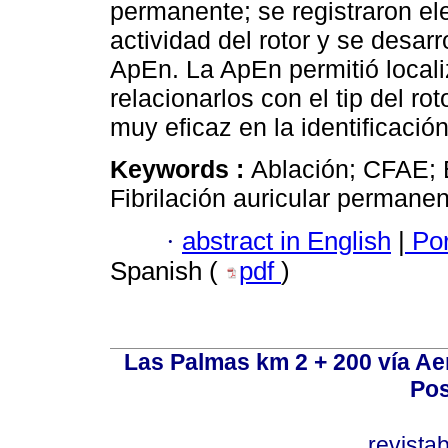
permanente; se registraron el
actividad del rotor y se desar
ApEn. La ApEn permitió locali
relacionarlos con el tip del ro
muy eficaz en la identificació
Keywords :
Ablación; CFAE; 
Fibrilación auricular permanen
·
abstract in English
|
Por
Spanish (
pdf
)
Las Palmas km 2 + 200 vía A
Pos
revist