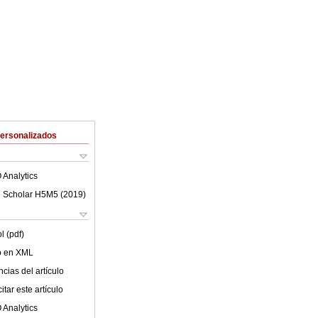
Personalizados
 Analytics
 Scholar H5M5 (
2019
)
l (pdf)
lo en XML
cias del artículo
tar este artículo
 Analytics