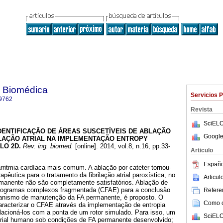
a Biomédica
Servicios 
9762
Revista
SciELO
DENTIFICAÇÃO DE ÁREAS SUSCETÍVEIS DE ABLAÇÃO
Google
LAÇÃO ATRIAL NA IMPLEMENTAÇÃO ENTROPY
LO 2D
.
Rev. ing. biomed.
[online]. 2014, vol.8, n.16, pp.33-
Articulo
Españo
a arritmia cardíaca mais comum. A ablação por cateter tornou-
rapêutica para o tratamento da fibrilação atrial paroxística, no
Articu
rmanente não são completamente satisfatórios. Ablação de
diogramas complexos fragmentada (CFAE) para a conclusão
Referen
nismo de manutenção da FA permanente, é proposto. O
Como ci
caracterizar o CFAE através da implementação de entropia
lacioná-los com a ponta de um rotor simulado. Para isso, um
SciELO
rial humano sob condições de FA permanente desenvolvido;