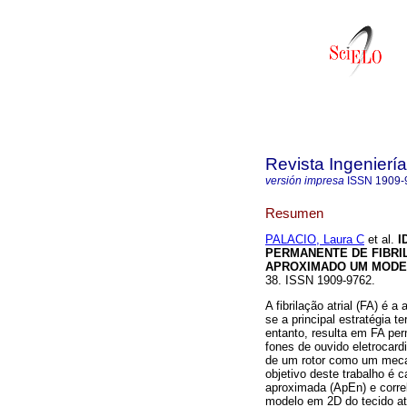
Revista Ingenierí
versión impresa
ISSN
1909-
Resumen
PALACIO, Laura C
et al.
I
PERMANENTE DE FIBRI
APROXIMADO UM MODE
38. ISSN 1909-9762.
A fibrilação atrial (FA) é 
se a principal estratégia te
entanto, resulta em FA pe
fones de ouvido eletrocar
de um rotor como um meca
objetivo deste trabalho é 
aproximada (ApEn) e corre
modelo em 2D do tecido at