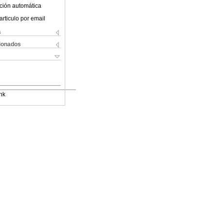
ción automática
articulo por email
s
cionados
nk