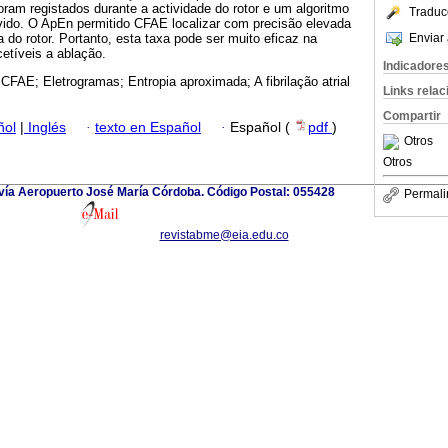
oram registados durante a actividade do rotor e um algoritmo
Traduc
ido. O ApEn permitido CFAE localizar com precisão elevada
Enviar 
 do rotor. Portanto, esta taxa pode ser muito eficaz na
cetíveis a ablação.
Indicadore
CFAE; Eletrogramas; Entropia aproximada; A fibrilação atrial
Links rela
Compartir
ñol
|
Inglés
·
texto en Español
·
Español (
pdf
)
Otros
Otros
vía Aeropuerto José María Córdoba. Código Postal: 055428
Permali
revistabme@eia.edu.co