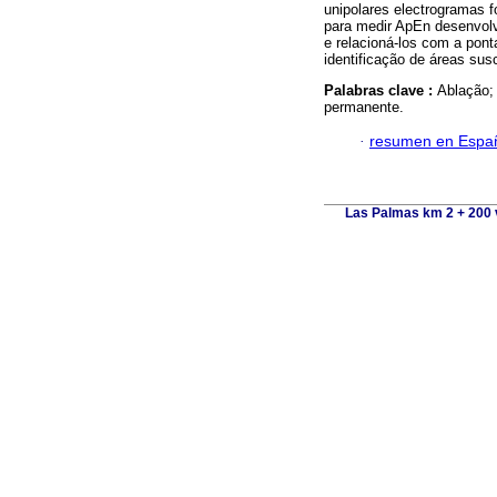
unipolares electrogramas f
para medir ApEn desenvolv
e relacioná-los com a ponta
identificação de áreas sus
Palabras clave :
Ablação; 
permanente.
·
resumen en Espa
Las Palmas km 2 + 200 