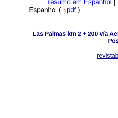
·
resumo em Espanhol
|
Espanhol (
pdf
)
Las Palmas km 2 + 200 vía A
Pos
revist