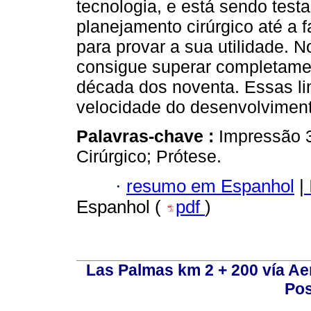
tecnologia, e está sendo test
planejamento cirúrgico até a f
para provar a sua utilidade. N
consigue superar completame
década dos noventa. Essas l
velocidade do desenvolviment
Palavras-chave :
Impressão 3
Cirúrgico; Prótese.
·
resumo em Espanhol
|
Espanhol (
pdf
)
Las Palmas km 2 + 200 vía A
Pos