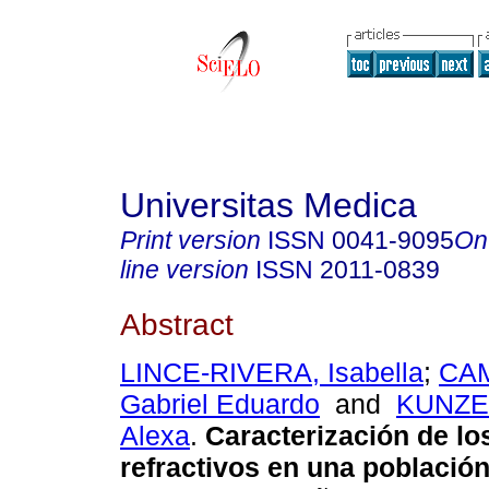
Universitas Medica
Print version
ISSN
0041-9095
On
line version
ISSN
2011-0839
Abstract
LINCE-RIVERA, Isabella
;
CA
Gabriel Eduardo
and
KUNZE
Alexa
.
Caracterización de lo
refractivos en una població