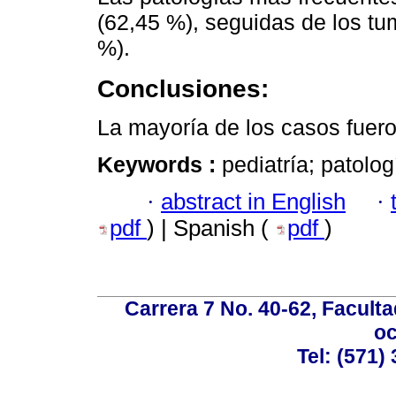
(62,45 %), seguidas de los t
%).
Conclusiones:
La mayoría de los casos fuero
Keywords :
pediatría; patolo
·
abstract in English
·
pdf
) | Spanish (
pdf
)
Carrera 7 No. 40-62, Faculta
oc
Tel: (571)