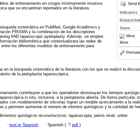
odelos de entrenamiento en cirugía mínimamente invasiva
Send th
pica que se encuentran reportados en la literatura.
Indicators
Related lin
on búsqueda sistemática en PubMed, Google Académico y
Share
ración PRISMA y la combinación de los descriptores
More
aining AND laparoscopic pyeloplasty. Además, se empleó
ormación bibliométrica que contextualizara las redes de
More
n entre los diferentes modelos de entrenamiento para
Permali
s en la búsqueda sistemática de la literatura con los que se realizó la discusió
atorio de la pieloplastia laparoscópica.
enamiento contribuyen a que los operadores disminuyan los tiempos quirúrgi
aparoscópica in situ, inclusive, a la pieloplastia abierta. De forma particular,
dos con modelamiento de siliconas logran un notable acercamiento a la reali
ras y permiten aumentar el número de intentos quirúrgicos y la cantidad de ho
dimientos quirúrgicos reconstructivos; laparoscopia; pelvis renal; uréter.
h
·
text in Spanish
·
Spanish (
pdf
)