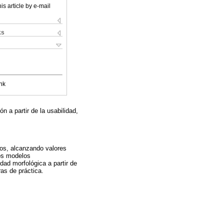
is article by e-mail
ks
nk
n a partir de la usabilidad,
cos, alcanzando valores
 los modelos
dad morfológica a partir de
ras de práctica.