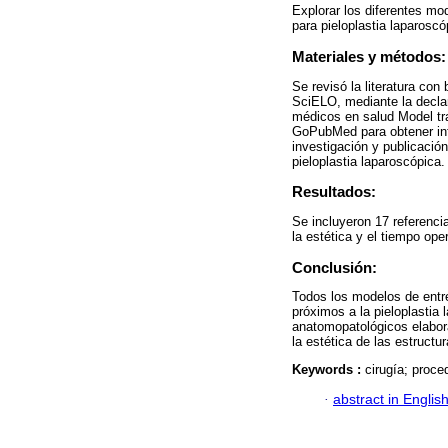
Explorar los diferentes m
para pieloplastia laparoscó
Materiales y métodos:
Se revisó la literatura c
SciELO, mediante la decla
médicos en salud Model tr
GoPubMed para obtener inf
investigación y publicació
pieloplastia laparoscópica.
Resultados:
Se incluyeron 17 referencia
la estética y el tiempo oper
Conclusión:
Todos los modelos de entr
próximos a la pieloplastia l
anatomopatológicos elabora
la estética de las estructu
Keywords :
cirugía; proce
·
abstract in Englis