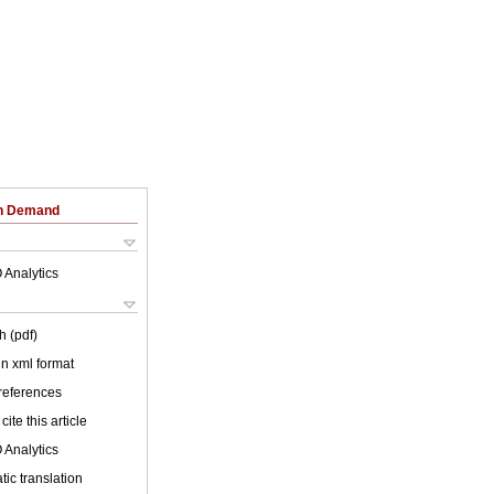
on Demand
 Analytics
h (pdf)
 in xml format
 references
cite this article
 Analytics
ic translation