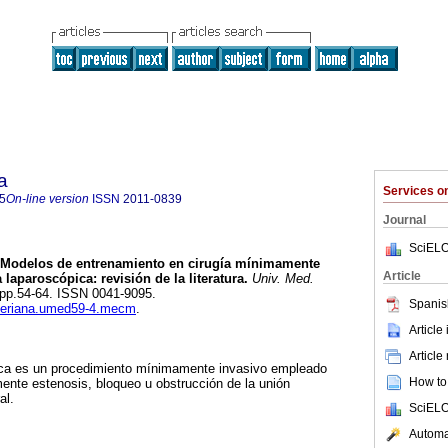
a
Services 
5
On-line version
ISSN
2011-0839
Journal
SciELO
Modelos de entrenamiento en cirugía mínimamente
Article
 laparoscópica: revisión de la literatura.
Univ. Med.
4, pp.54-64. ISSN 0041-9095.
Spanis
javeriana.umed59-4.mecm
.
Article
Article
pica es un procedimiento mínimamente invasivo empleado
How to 
mente estenosis, bloqueo u obstrucción de la unión
al.
SciELO
Automat