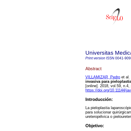
Universitas Medic
Print version
ISSN
0041-909
Abstract
VILLAMIZAR, Pedro
et al.
invasiva para pieloplastia
[online]. 2018, vol.59, n.
https://doi.org/10.11144/
Introducción:
La pieloplastia laparoscó
para solucionar quirúrgica
ureteropélvica o pieloureter
Objetivo: