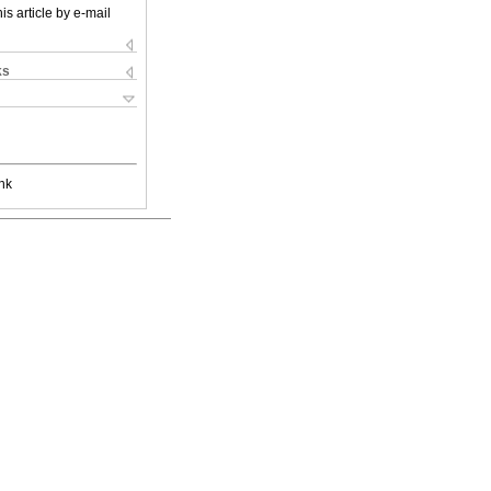
is article by e-mail
ks
nk