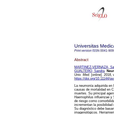
Universitas Medic
Print version
ISSN
0041-909
Abstract
MARTINEZ-VERNAZA, Sa
GUALTERO, Sandra
.
Neumo
Univ. Med.
[online]. 2018,
https://doi.org/10.11144/j
La neumonía adquirida en 
causas de mortalidad en C
muertes. Su principal agen
Haemophilus influenzae y 
de riesgo como comorbilida
incrementan la posibilidad
Su diagnóstico debe basars
imagenológicos. Herramien