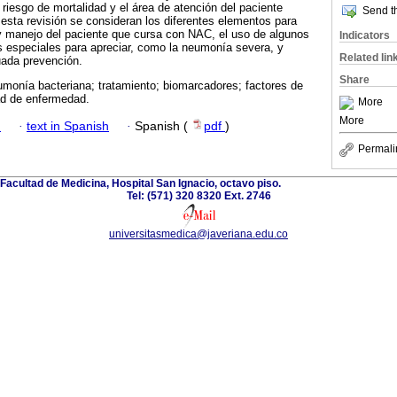
l riesgo de mortalidad y el área de atención del paciente
Send th
 esta revisión se consideran los diferentes elementos para
 manejo del paciente que cursa con NAC, el uso de algunos
Indicators
s especiales para apreciar, como la neumonía severa, y
Related lin
uada prevención.
Share
monía bacteriana; tratamiento; biomarcadores; factores de
ad de enfermedad.
More
More
h
·
text in Spanish
·
Spanish (
pdf
)
Permali
 Facultad de Medicina, Hospital San Ignacio, octavo piso.
Tel: (571) 320 8320 Ext. 2746
universitasmedica@javeriana.edu.co