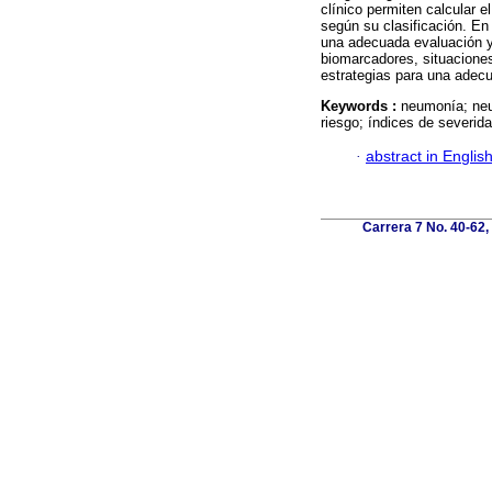
clínico permiten calcular e
según su clasificación. En
una adecuada evaluación y
biomarcadores, situacione
estrategias para una adec
Keywords :
neumonía; neu
riesgo; índices de severid
·
abstract in Englis
Carrera 7 No. 40-62,