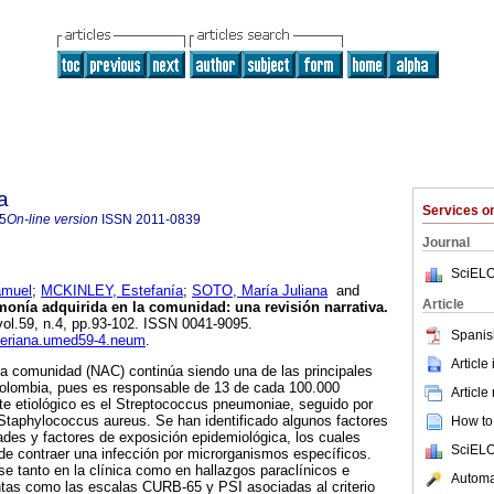
a
Services 
5
On-line version
ISSN
2011-0839
Journal
SciELO
muel
;
MCKINLEY, Estefanía
;
SOTO, María Juliana
and
Article
nía adquirida en la comunidad: una revisión narrativa.
 vol.59, n.4, pp.93-102. ISSN 0041-9095.
Spanis
averiana.umed59-4.neum
.
Article
la comunidad (NAC) continúa siendo una de las principales
olombia, pues es responsable de 13 de cada 100.000
Article
te etiológico es el Streptococcus pneumoniae, seguido por
Staphylococcus aureus. Se han identificado algunos factores
How to 
des y factores de exposición epidemiológica, los cuales
SciELO
 de contraer una infección por microrganismos específicos.
e tanto en la clínica como en hallazgos paraclínicos e
Automat
tas como las escalas CURB-65 y PSI asociadas al criterio