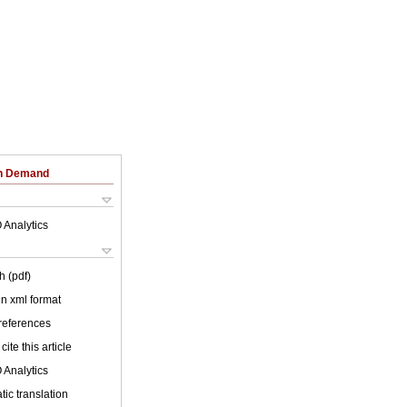
on Demand
 Analytics
h (pdf)
 in xml format
 references
cite this article
 Analytics
ic translation