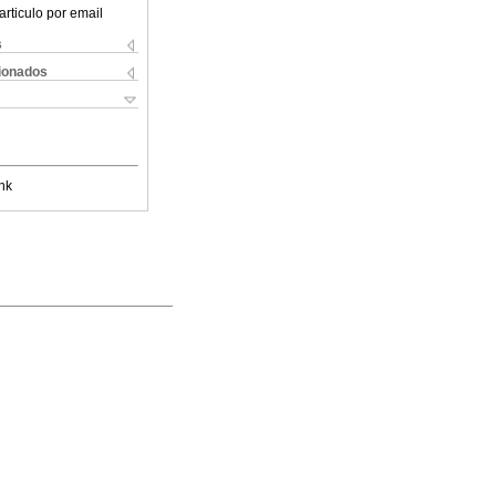
articulo por email
s
cionados
nk