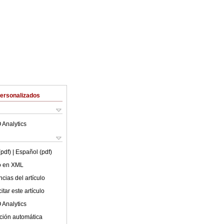
Personalizados
 Analytics
(pdf)
| Español (pdf)
lo en XML
cias del artículo
tar este artículo
 Analytics
ción automática