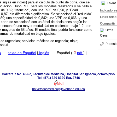
 siglas en inglés) para el cálculo de punto de corte, que se
Enviar 
ciación. Hubo ROC para los modelos realizados y se halló el
 de 0,82; “reducido”, con una ROC de 0,90, y “Edad +
Indicadore
0,87, sin diferencia significativa. Se seleccionó el “reducido”
Links rela
869; una especificidad de 0,842; una VPP de 0,066, y una
corte se seleccionó con un árbol de decisiones según las
Compartir
ue encontró una mayor mortalidad en pacientes triaje 1-2, con
mayores de 58 años. El modelo final podría funcionar como
Otros
armas de mortalidad en triaje iguales.
Otros
de urgencias; servicios médicos de urgencia; triaje;
Permali
 salud.
s
·
texto en Español
|
Inglés
·
Español (
pdf
) |
Carrera 7 No. 40-62, Facultad de Medicina, Hospital San Ignacio, octavo piso.
Tel: (571) 320 8320 Ext. 2746
universitasmedica@javeriana.edu.co