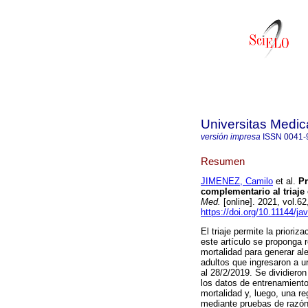
Universitas Medic
versión impresa
ISSN
0041-
Resumen
JIMENEZ, Camilo
et al.
Pr
complementario al triaje
Med.
[online]. 2021, vol.
https://doi.org/10.11144/ja
El triaje permite la priori
este artículo se proponga 
mortalidad para generar al
adultos que ingresaron a u
al 28/2/2019. Se dividiero
los datos de entrenamiento 
mortalidad y, luego, una re
mediante pruebas de razón 