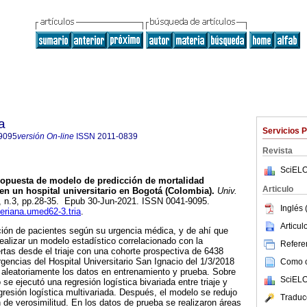
a
Servicios 
9095
versión On-line
ISSN
2011-0839
Revista
SciELO
opuesta de modelo de predicción de mortalidad
Articulo
 en un hospital universitario en Bogotá (Colombia).
Univ.
62, n.3, pp.28-35. Epub 30-Jun-2021. ISSN 0041-9095.
Inglés 
veriana.umed62-3.tria
.
Articu
zación de pacientes según su urgencia médica, y de ahí que
realizar un modelo estadístico correlacionado con la
Referen
ertas desde el triaje con una cohorte prospectiva de 6438
rgencias del Hospital Universitario San Ignacio del 1/3/2018
Como ci
n aleatoriamente los datos en entrenamiento y prueba. Sobre
SciELO
se ejecutó una regresión logística bivariada entre triaje y
gresión logística multivariada. Después, el modelo se redujo
Traduc
de verosimilitud. En los datos de prueba se realizaron áreas