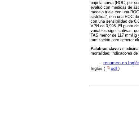
bajo la curva (ROC, por sus
evaluó con medidas de aso
modelo triaje con una ROC
sistólica”, con una ROC de 
con una sensibilidad de 0,
VPN de 0,998. El punto de 
variables significativas, q
TAS menor de 117 mmHg y 
tamización para generar al
Palabras clave :
medicina 
mortalidad; indicadores de
·
resumen en Inglé
Inglés (
pdf
)