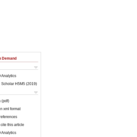
on Demand
 Analytics
 Scholar H5M5 (
2019
)
 (pdf)
 in xml format
 references
cite this article
 Analytics