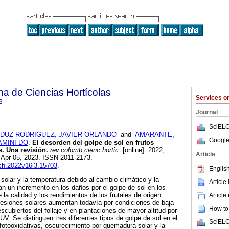
a de Ciencias Hortícolas
Services 
3
Journal
SciELO
DUZ-RODRIGUEZ, JAVIER ORLANDO
and
AMARANTE,
Google
AMINI DO
.
El desorden del golpe de sol en frutos
s. Una revisión.
rev.colomb.cienc.hortic.
[online]. 2022,
Article
 Apr 05, 2023. ISSN 2011-2173.
cch.2022v16i3.15703
.
English
solar y la temperatura debido al cambio climático y la
Article
san un incremento en los daños por el golpe de sol en los
 la calidad y los rendimientos de los frutales de origen
Article
s lesiones solares aumentan todavía por condiciones de baja
How to 
scubiertos del follaje y en plantaciones de mayor altitud por
UV. Se distinguen tres diferentes tipos de golpe de sol en el
SciELO
fotooxidativas, oscurecimiento por quemadura solar y la