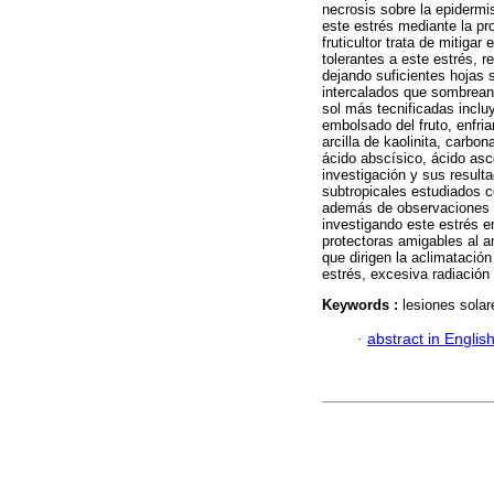
necrosis sobre la epiderm
este estrés mediante la pr
fruticultor trata de mitiga
tolerantes a este estrés, 
dejando suficientes hojas s
intercalados que sombrean.
sol más tecnificadas inclu
embolsado del fruto, enfria
arcilla de kaolinita, carbo
ácido abscísico, ácido ascó
investigación y sus resulta
subtropicales estudiados c
además de observaciones en
investigando este estrés e
protectoras amigables al 
que dirigen la aclimatació
estrés, excesiva radiación
Keywords :
lesiones solar
·
abstract in Englis