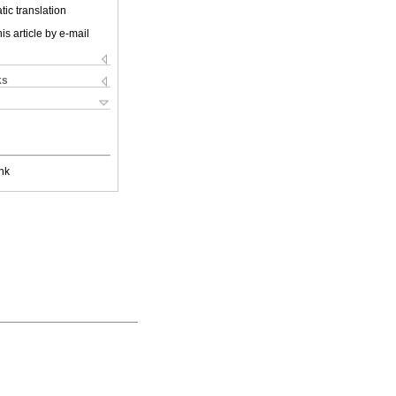
ic translation
is article by e-mail
ks
nk