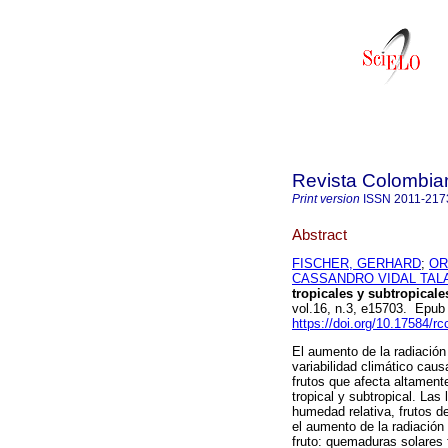
Revista Colombian
Print version
ISSN
2011-217
Abstract
FISCHER, GERHARD
;
OR
CASSANDRO VIDAL TAL
tropicales y subtropicale
vol.16, n.3, e15703. Epub
https://doi.org/10.17584/r
El aumento de la radiación 
variabilidad climático cau
frutos que afecta altamente
tropical y subtropical. La
humedad relativa, frutos de
el aumento de la radiación 
fruto: quemaduras solares 