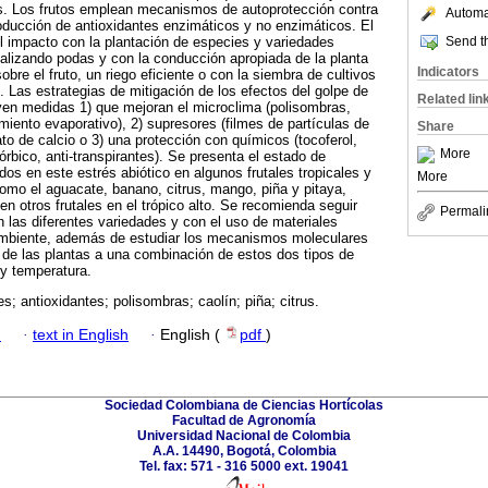
is. Los frutos emplean mecanismos de autoprotección contra
Automat
oducción de antioxidantes enzimáticos y no enzimáticos. El
Send th
r el impacto con la plantación de especies y variedades
realizando podas y con la conducción apropiada de la planta
Indicators
obre el fruto, un riego eficiente o con la siembra de cultivos
 Las estrategias de mitigación de los efectos del golpe de
Related lin
yen medidas 1) que mejoran el microclima (polisombras,
miento evaporativo), 2) supresores (filmes de partículas de
Share
nato de calcio o 3) una protección con químicos (tocoferol,
More
rbico, anti-transpirantes). Se presenta el estado de
dos en este estrés abiótico en algunos frutales tropicales y
More
omo el aguacate, banano, citrus, mango, piña y pitaya,
 otros frutales en el trópico alto. Se recomienda seguir
Permali
n las diferentes variedades y con el uso de materiales
ambiente, además de estudiar los mecanismos moleculares
n de las plantas a una combinación de estos dos tipos de
 y temperatura.
es; antioxidantes; polisombras; caolín; piña; citrus.
h
·
text in English
·
English (
pdf
)
Sociedad Colombiana de Ciencias Hortícolas
Facultad de Agronomía
Universidad Nacional de Colombia
A.A. 14490, Bogotá, Colombia
Tel. fax: 571 - 316 5000 ext. 19041