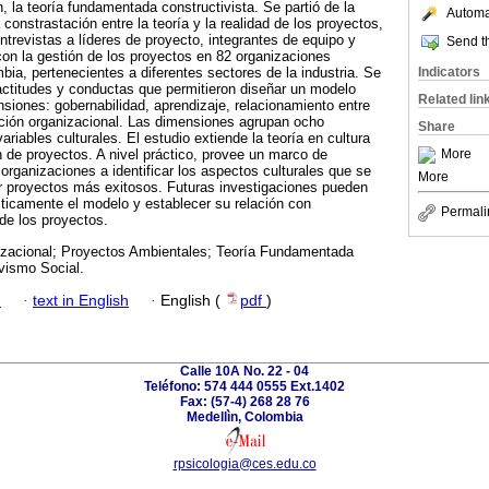
 la teoría fundamentada constructivista. Se partió de la
Automat
la constrastación entre la teoría y la realidad de los proyectos,
ntrevistas a líderes de proyecto, integrantes de equipo y
Send th
con la gestión de los proyectos en 82 organizaciones
Indicators
ia, pertenecientes a diferentes sectores de la industria. Se
actitudes y conductas que permitieron diseñar un modelo
Related lin
siones: gobernabilidad, aprendizaje, relacionamiento entre
ación organizacional. Las dimensiones agrupan ocho
Share
ariables culturales. El estudio extiende la teoría en cultura
More
n de proyectos. A nivel práctico, provee un marco de
organizaciones a identificar los aspectos culturales que se
More
r proyectos más exitosos. Futuras investigaciones pueden
ísticamente el modelo y establecer su relación con
Permali
 de los proyectos.
izacional; Proyectos Ambientales; Teoría Fundamentada
ivismo Social.
h
·
text in English
·
English (
pdf
)
Calle 10A No. 22 - 04
Teléfono: 574 444 0555 Ext.1402
Fax: (57-4) 268 28 76
Medellìn, Colombia
rpsicologia@ces.edu.co