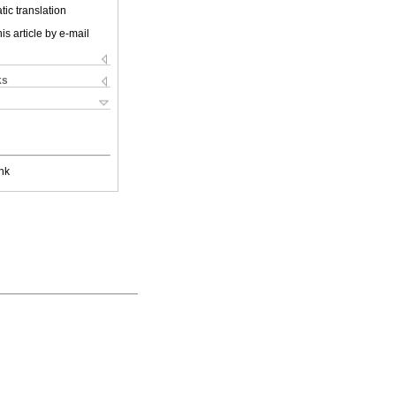
ic translation
is article by e-mail
ks
nk