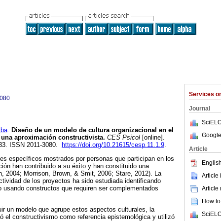
Services 
3080
Journal
SciELO
lba
.
Diseño de un modelo de cultura organizacional en el
Google
 una aproximación constructivista.
CES Psicol
[online].
-133. ISSN 2011-3080.
https://doi.org/10.21615/cesp.11.1.9
.
Article
es específicos mostrados por personas que participan en los
English
ión han contribuido a su éxito y han constituido una
n, 2004; Morrison, Brown, & Smit, 2006; Stare, 2012). La
Article
ectividad de los proyectos ha sido estudiada identificando
 o usando constructos que requiren ser complementados
Article
How to 
uir un modelo que agrupe estos aspectos culturales, la
SciELO
ó el constructivismo como referencia epistemológica y utilizó