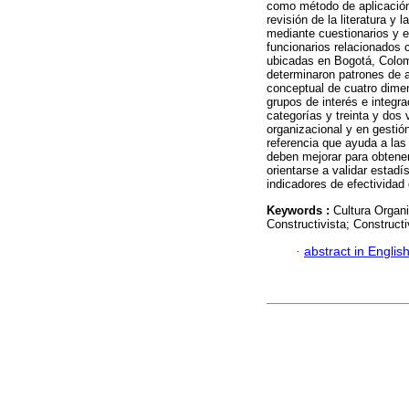
como método de aplicación,
revisión de la literatura y 
mediante cuestionarios y e
funcionarios relacionados 
ubicadas en Bogotá, Colomb
determinaron patrones de 
conceptual de cuatro dimen
grupos de interés e integr
categorías y treinta y dos v
organizacional y en gestió
referencia que ayuda a las 
deben mejorar para obtene
orientarse a validar estad
indicadores de efectividad
Keywords :
Cultura Organ
Constructivista; Construct
·
abstract in Englis