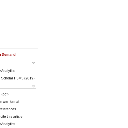
on Demand
 Analytics
 Scholar H5M5 (
2019
)
 (pdf)
 in xml format
 references
cite this article
 Analytics