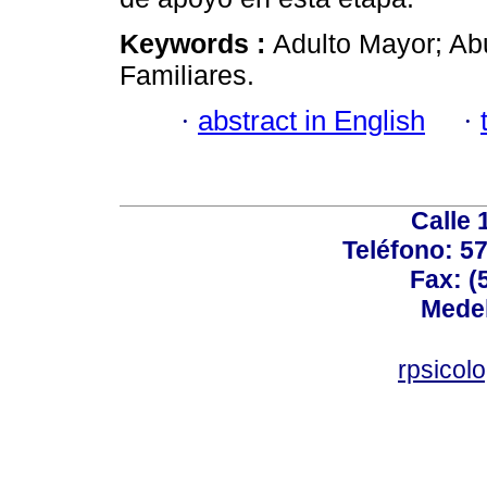
Keywords :
Adulto Mayor; Ab
Familiares.
·
abstract in English
·
Calle 
Teléfono: 5
Fax: (
Medel
rpsicol