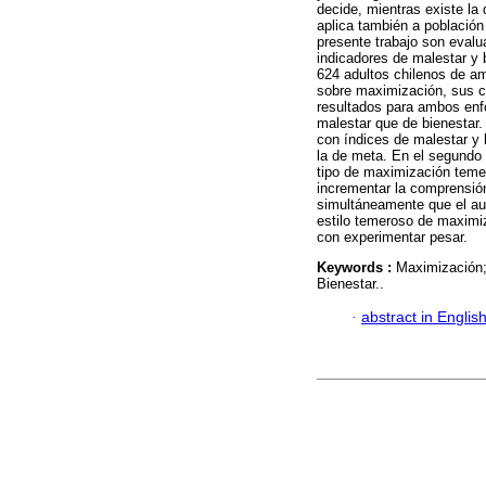
decide, mientras existe la
aplica también a población
presente trabajo son eval
indicadores de malestar y 
624 adultos chilenos de a
sobre maximización, sus c
resultados para ambos en
malestar que de bienestar.
con índices de malestar y 
la de meta. En el segundo
tipo de maximización temer
incrementar la comprensión
simultáneamente que el aum
estilo temeroso de maximiz
con experimentar pesar.
Keywords :
Maximización;
Bienestar..
·
abstract in Englis