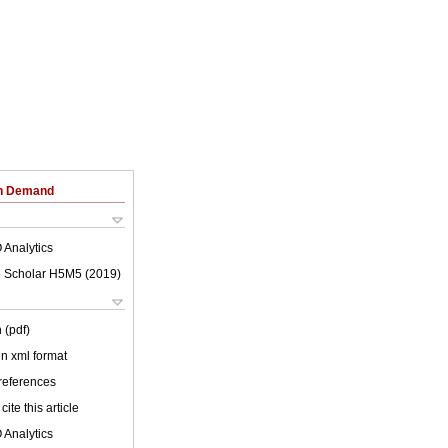
on Demand
 Analytics
 Scholar H5M5 (
2019
)
 (pdf)
 in xml format
 references
cite this article
 Analytics