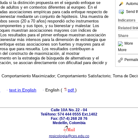
 duda si la distinción propuesta en el segundo enfoque se
Automat
 de adultos y en contextos diferentes al europeo. En el
Send th
uadas asociaciones empíricas para cada enfoque respecto de
bienestar mediante un conjunto de hipótesis. Una muestra de
Indicators
mbos sexos (20 a 70 años) respondió ocho instrumentos
omponentes y sus tipos, y su bienestar y malestar. Los
Related lin
foques muestran asociaciones mayores con índices de
 Los resultados para el primer enfoque muestran asociación
Share
bienestar más intensos para la dimensión de estrategia que
More
 enfoque estas asociaciones son fuertes y mayores para el
osa que para resuelta. Los resultados contribuyen a
More
 del constructo de maximización, al mostrar
ento en la estrategia de búsqueda de alternativas y el
Permali
ación, se asocian directamente con dificultad para decidir y
 Comportamiento Maximizador; Comportamiento Satisfactorio; Toma de Decis
h
·
text in English
·
English (
pdf
)
Calle 10A No. 22 - 04
Teléfono: 574 444 0555 Ext.1402
Fax: (57-4) 268 28 76
Medellìn, Colombia
rpsicologia@ces.edu.co