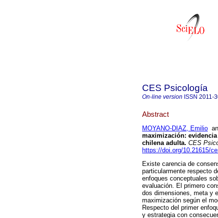
CES Psicología
On-line version
ISSN
2011-
Abstract
MOYANO-DIAZ, Emilio
a
maximización: evidencia 
chilena adulta.
CES Psico
https://doi.org/10.21615/c
Existe carencia de consen
particularmente respecto 
enfoques conceptuales sob
evaluación. El primero con
dos dimensiones, meta y es
maximización según el modo
Respecto del primer enfoq
y estrategia con consecue