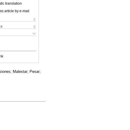
ic translation
is article by e-mail
ks
nk
iones; Malestar; Pesar;