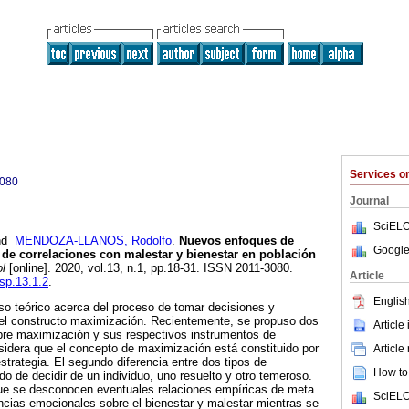
Services 
3080
Journal
SciELO
nd
MENDOZA-LLANOS, Rodolfo
.
Nuevos enfoques de
Google
de correlaciones con malestar y bienestar en población
l
[online]. 2020, vol.13, n.1, pp.18-31. ISSN 2011-3080.
Article
esp.13.1.2
.
English
so teórico acerca del proceso de tomar decisiones y
del constructo maximización. Recientemente, se propuso dos
Article
re maximización y sus respectivos instrumentos de
sidera que el concepto de maximización está constituido por
Article
trategia. El segundo diferencia entre dos tipos de
How to 
 de decidir de un individuo, uno resuelto y otro temeroso.
ue se desconocen eventuales relaciones empíricas de meta
SciELO
ncias emocionales sobre el bienestar y malestar mientras se